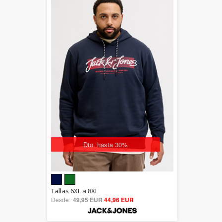
Dto. hasta 30%
5.00
Tallas 6XL a 8XL
Desde:
49,95 EUR
out of 5
44,96 EUR