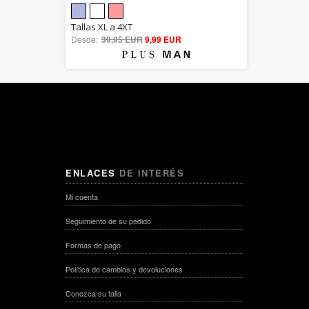
5.00
Tallas XL a 4XT
Desde:
39,95 EUR
out of 5
9,99 EUR
ENLACES
DE INTERÉS
Mi cuenta
Seguimiento de su pedido
Formas de pago
Política de cambios y devoluciones
Conozca su talla