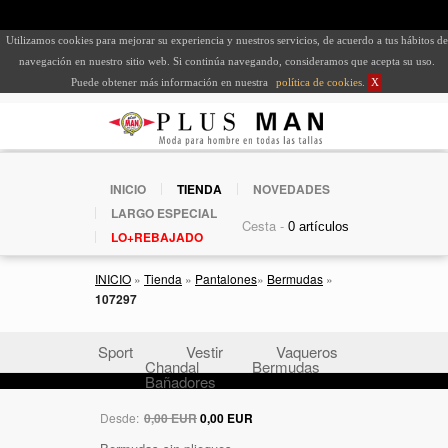
Utilizamos cookies para mejorar su experiencia y nuestros servicios, de acuerdo a tus hábitos de
navegación en nuestro sitio web. Si continúa navegando, consideramos que acepta su uso.
Puede obtener más información en nuestra
política de cookies
.
X
INICIO
TIENDA
NOVEDADES
LARGO ESPECIAL
Cesta -
LO+REBAJADO
INICIO
»
Tienda
»
Pantalones
»
Bermudas
»
107297
Sport
Vestir
Vaqueros
Chandal
Bermudas
Bañadores
Desde:
0,00 EUR
0,00 EUR