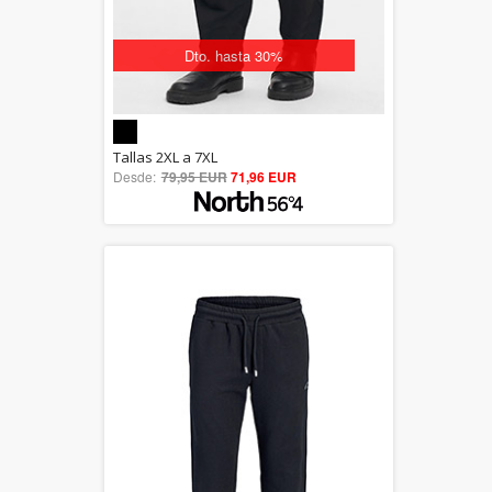
Dto. hasta 30%
5.00
Tallas 2XL a 7XL
Desde:
79,95 EUR
out of 5
71,96 EUR