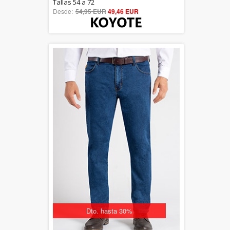
5.00
Tallas 54 a 72
Desde:
54,95 EUR
out of 5
49,46 EUR
Dto. hasta 30%