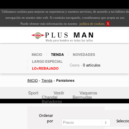
Utilizamos cookies para mejorar su experiencia y nuestros servicios, de acuerdo a tus hábitos de
navegación en nuestro sitio web. Si continúa navegando, consideramos que acepta su uso.
Puede obtener más información en nuestra
política de cookies
.
X
INICIO
TIENDA
NOVEDADES
LARGO ESPECIAL
Cesta -
LO+REBAJADO
INICIO
»
Tienda
»
Pantalones
Sport
Vestir
Vaqueros
Chandal
Bermudas
Bañadores
Ordenar
por
Selecci