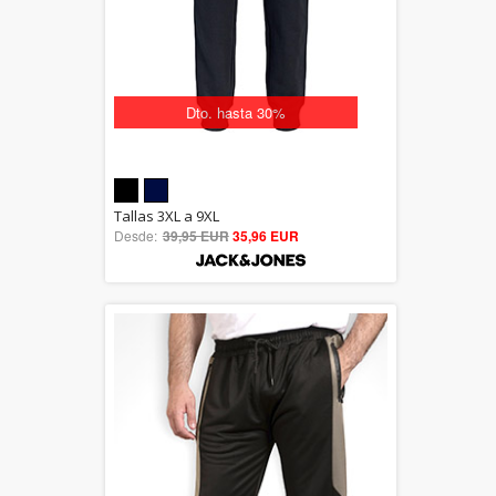
Dto. hasta 30%
5.00
Tallas 3XL a 9XL
Desde:
39,95 EUR
out of 5
35,96 EUR