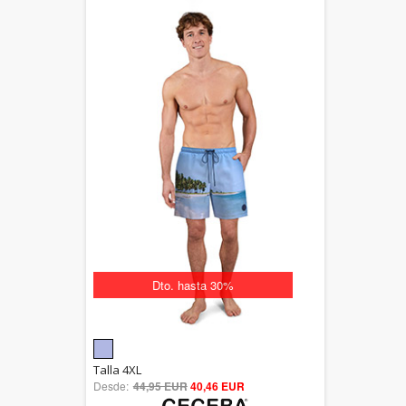
Dto. hasta 30%
5.00
Talla 4XL
Desde:
44,95 EUR
out of 5
40,46 EUR