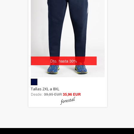
Dto. hasta 30%
5.00
Tallas 2XL a 8XL
Desde:
39,95 EUR
out of 5
35,96 EUR