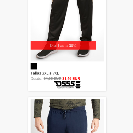
Dto. hasta 30%
5.00
Tallas 3XL a 7XL
Desde:
34,95 EUR
out of 5
31,46 EUR