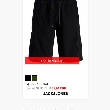
Dto. hasta 30%
5.00
Tallas 3XL a 5XL
Desde:
39,95 EUR
out of 5
35,96 EUR