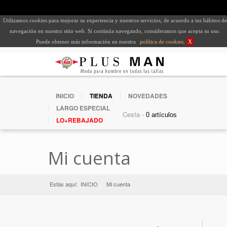
Utilizamos cookies para mejorar su experiencia y nuestros servicios, de acuerdo a tus hábitos de
navegación en nuestro sitio web. Si continúa navegando, consideramos que acepta su uso.
Puede obtener más información en nuestra
política de cookies
.
X
INICIO
TIENDA
NOVEDADES
LARGO ESPECIAL
Cesta -
LO+REBAJADO
Mi cuenta
Estás aquí:
INICIO
Mi cuenta
»