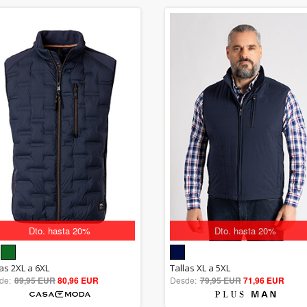
Dto. hasta 20%
Dto. hasta 20%
5.00
5.00
las 2XL a 6XL
Tallas XL a 5XL
de:
89,95 EUR
out of 5
80,96 EUR
Desde:
79,95 EUR
out of 5
71,96 EUR