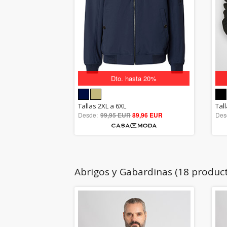
Dto. hasta 20%
5.00
Tallas 2XL a 6XL
Tal
Desde:
99,95 EUR
out of 5
89,96 EUR
Des
Abrigos y Gabardinas (18 produc