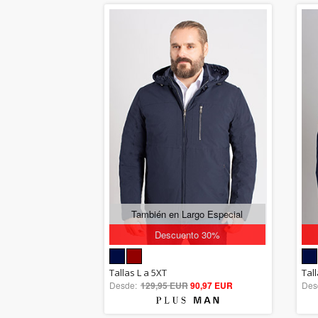
También en Largo Especial
Descuento 30%
5.00
Tallas L a 5XT
Tall
Desde:
129,95 EUR
out of 5
90,97 EUR
Des