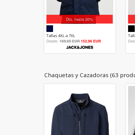
Dto. hasta 20%
5.00
Tallas 4XL a 7XL
Tal
Desde:
169,95 EUR
out of 5
152,96 EUR
Des
Chaquetas y Cazadoras (63 prod