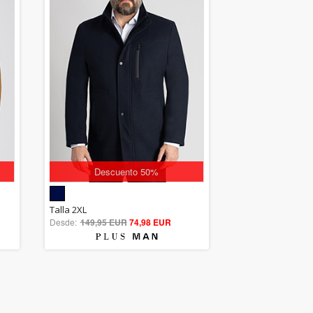
Descuento 50%
5.00
Talla 2XL
Desde:
149,95 EUR
out of 5
74,98 EUR