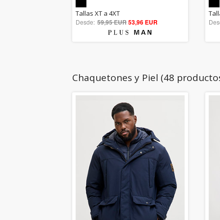
5.00
Tallas XT a 4XT
Tal
Desde:
59,95 EUR
out of 5
53,96 EUR
Des
Chaquetones y Piel (48 producto