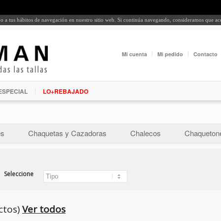
rdo a tus hábitos de navegación en nuestro sitio web. Si continúa navegando, consideramos que a
Mi cuenta
Mi pedido
Contacto
ESPECIAL
LO+REBAJADO
es
Chaquetas y Cazadoras
Chalecos
Chaquetone
Seleccione
ctos)
Ver todos