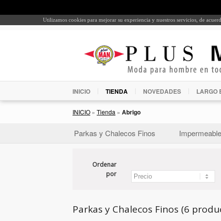
Utilizamos cookies para mejorar su experiencia y nuestros servicios, de acue
INICIO
TIENDA
NOVEDADES
LARGO 
INICIO
»
Tienda
»
Abrigo
Parkas y Chalecos Finos
Impermeabl
Ordenar
por
Parkas y Chalecos Finos (6 produ