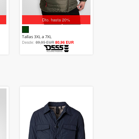
Dto. hasta 20%
5.00
Tallas 3XL a 7XL
Desde:
89,95 EUR
out of 5
80,96 EUR