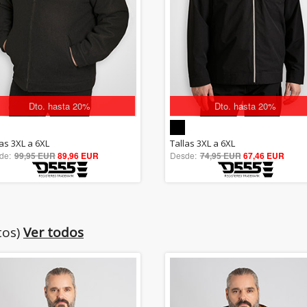
Dto. hasta 20%
Dto. hasta 20%
5.00
5.00
las 3XL a 6XL
Tallas 3XL a 6XL
de:
99,95 EUR
out of 5
89,96 EUR
Desde:
74,95 EUR
out of 5
67,46 EUR
tos)
Ver todos