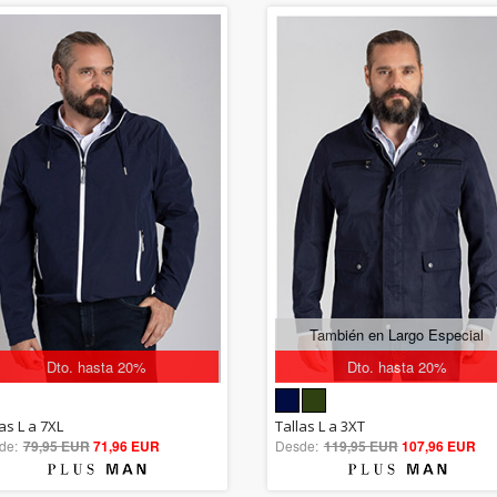
También en Largo Especial
Dto. hasta 20%
Dto. hasta 20%
5.00
5.00
as L a 7XL
Tallas L a 3XT
de:
79,95 EUR
out of 5
71,96 EUR
Desde:
119,95 EUR
out of 5
107,96 EUR