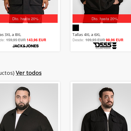
Dto. hasta 20%
Dto. hasta 20%
5.00
5.00
las 3XL a 8XL
Tallas 4XL a 6XL
de:
159,95 EUR
out of 5
143,96 EUR
Desde:
109,95 EUR
out of 5
98,96 EUR
uctos)
Ver todos