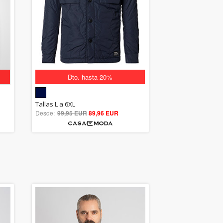
Dto. hasta 20%
5.00
Tallas L a 6XL
Desde:
99,95 EUR
out of 5
89,96 EUR