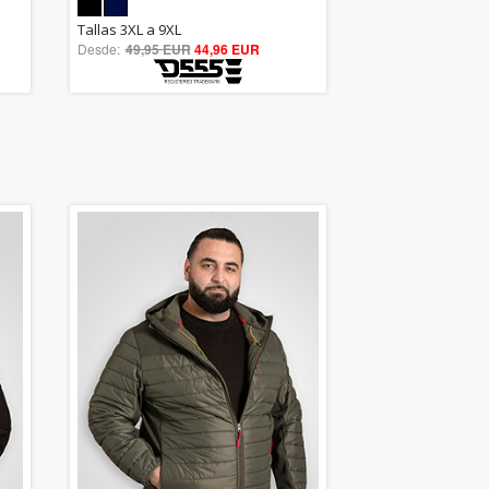
5.00
Tallas 3XL a 9XL
Desde:
49,95 EUR
out of 5
44,96 EUR