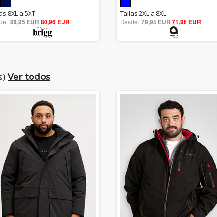
5.00
5.00
las 8XL a 5XT
Tallas 2XL a 8XL
de:
89,95 EUR
out of 5
80,96 EUR
Desde:
79,95 EUR
out of 5
71,96 EUR
s)
Ver todos