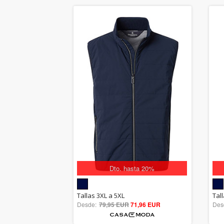
Dto. hasta 20%
5.00
Tallas 3XL a 5XL
Tal
Desde:
79,95 EUR
out of 5
71,96 EUR
Des