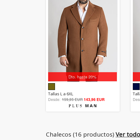
Dto. hasta 20%
5.00
Tallas L a 6XL
Tall
Desde:
159,95 EUR
out of 5
143,96 EUR
Des
Chalecos (16 productos)
Ver tod