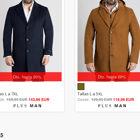
Dto. hasta 20%
Dto. hasta 20%
5.00
5.00
as L a 7XL
Tallas L a 5XL
de:
159,95 EUR
out of 5
143,96 EUR
Desde:
129,95 EUR
out of 5
116,96 EUR
os