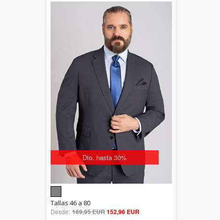
Dto. hasta 30%
5.00
Tallas 46 a 80
Desde:
169,95 EUR
out of 5
152,96 EUR