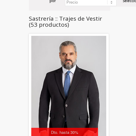
por
Selecci
Sastrería :: Trajes de Vestir
(53 productos)
Dto. hasta 30%