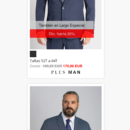
También en Largo Especial
Dto. hasta 30%
5.00
Tallas 52T a 64T
Desde:
189,95 EUR
out of 5
170,96 EUR