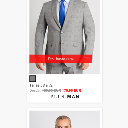
Dto. hasta 30%
5.00
Tallas 58 a 72
Desde:
189,95 EUR
out of 5
170,96 EUR