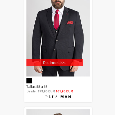
Dto. hasta 30%
5.00
Tallas 58 a 68
Desde:
179,95 EUR
out of 5
161,96 EUR