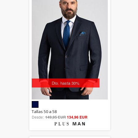
Dto. hasta 30%
5.00
Tallas 50 a 58
Desde:
149,95 EUR
out of 5
134,96 EUR