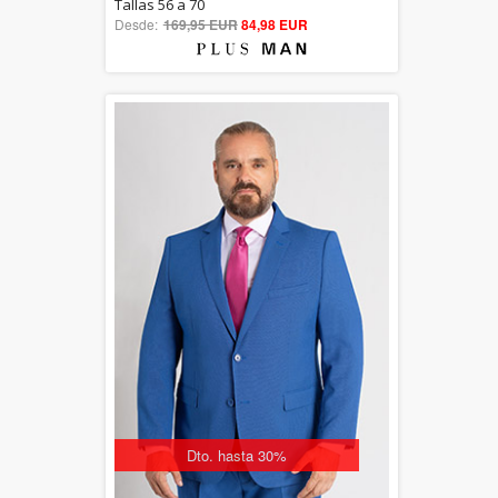
5.00
Tallas 56 a 70
Desde:
169,95 EUR
out of 5
84,98 EUR
Dto. hasta 30%