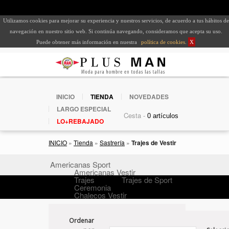
Utilizamos cookies para mejorar su experiencia y nuestros servicios, de acuerdo a tus hábitos de
navegación en nuestro sitio web. Si continúa navegando, consideramos que acepta su uso.
Puede obtener más información en nuestra
política de cookies
.
X
INICIO
TIENDA
NOVEDADES
LARGO ESPECIAL
Cesta -
LO+REBAJADO
INICIO
»
Tienda
»
Sastrería
»
Trajes de Vestir
Americanas Sport
Americanas Vestir
Trajes
Trajes de Sport
Ceremonia
Chalecos Vestir
Ordenar