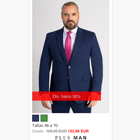
Dto. hasta 30%
5.00
Tallas 46 a 70
Desde:
169,95 EUR
out of 5
152,96 EUR