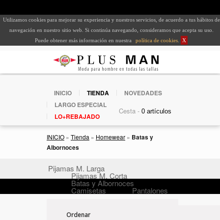
Utilizamos cookies para mejorar su experiencia y nuestros servicios, de acuerdo a tus hábitos de
navegación en nuestro sitio web. Si continúa navegando, consideramos que acepta su uso.
Puede obtener más información en nuestra
política de cookies
.
X
INICIO
TIENDA
NOVEDADES
LARGO ESPECIAL
Cesta -
LO+REBAJADO
INICIO
»
Tienda
»
Homewear
»
Batas y
Albornoces
Pijamas M. Larga
Pijamas M. Corta
Batas y Albornoces
Camisetas
Pantalones
Ordenar