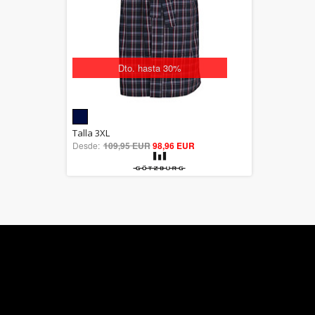
Dto. hasta 30%
5.00
Talla 3XL
Desde:
109,95 EUR
out of 5
98,96 EUR