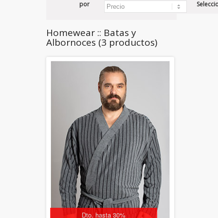
por
Selecci
Homewear :: Batas y
Albornoces (3 productos)
Dto. hasta 30%