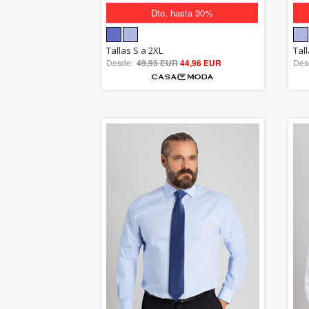
Dto. hasta 30%
5.00
Tallas S a 2XL
Tal
Desde:
49,95 EUR
out of 5
44,96 EUR
Des