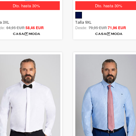
Dto. hasta 30%
Dto. hasta 30%
5.00
5.00
la 3XL
Talla 9XL
de:
64,95 EUR
out of 5
58,46 EUR
Desde:
79,95 EUR
out of 5
71,96 EUR