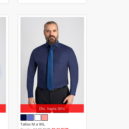
Dto. hasta 30%
5.00
Tallas M a 9XL