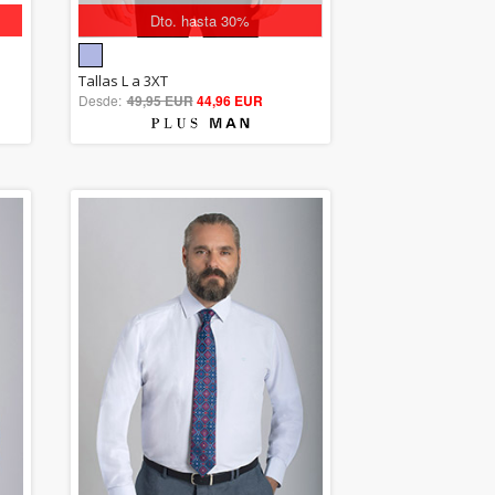
Dto. hasta 30%
5.00
Tallas L a 3XT
Desde:
49,95 EUR
out of 5
44,96 EUR