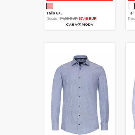
5.00
Talla 8XL
Tal
Desde:
74,95 EUR
out of 5
67,46 EUR
Des