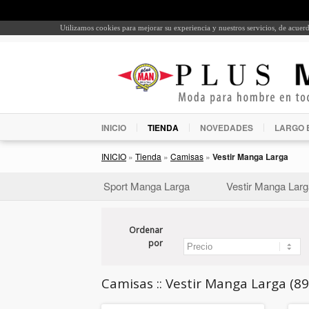
Utilizamos cookies para mejorar su experiencia y nuestros servicios, de acue
INICIO
TIENDA
NOVEDADES
LARGO 
INICIO
»
Tienda
»
Camisas
»
Vestir Manga Larga
Sport Manga Larga
Vestir Manga Larg
Ordenar
por
Camisas :: Vestir Manga Larga (8