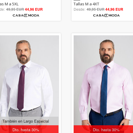
5.00
5.00
las M a 5XL
Tallas M a 4XT
de:
49,95 EUR
out of 5
44,96 EUR
Desde:
49,95 EUR
out of 5
44,96 EUR
También en Largo Especial
Dto. hasta 30%
Dto. hasta 30%