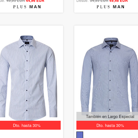
de:
49,95 EUR
out of 5
44,96 EUR
Desde:
54,95 EUR
out of 5
49,46 EUR
También en Largo Especial
Dto. hasta 30%
Dto. hasta 30%