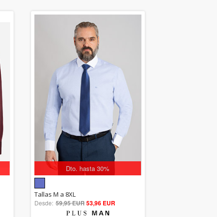
Dto. hasta 30%
5.00
Tallas M a 8XL
Desde:
59,95 EUR
out of 5
53,96 EUR