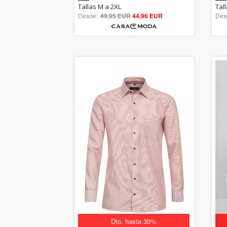
5.00
Tallas M a 2XL
Tal
Desde:
49,95 EUR
out of 5
44,96 EUR
Des
Dto. hasta 30%