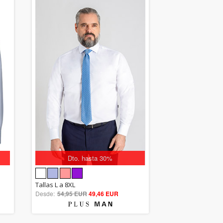
Dto. hasta 30%
5.00
Tallas L a 8XL
Desde:
54,95 EUR
out of 5
49,46 EUR