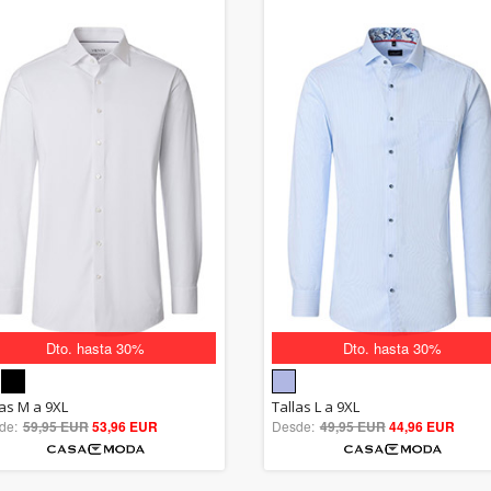
Dto. hasta 30%
Dto. hasta 30%
5.00
5.00
las M a 9XL
Tallas L a 9XL
de:
59,95 EUR
out of 5
53,96 EUR
Desde:
49,95 EUR
out of 5
44,96 EUR