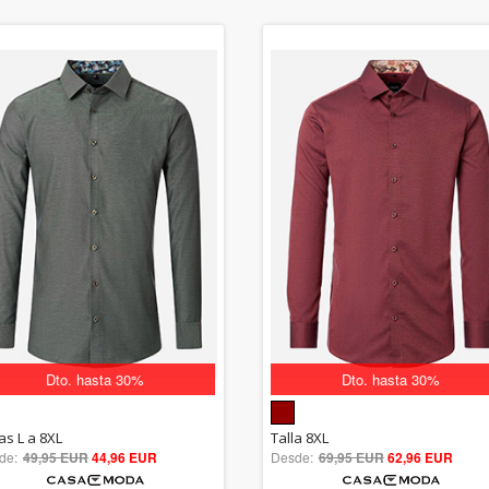
Dto. hasta 30%
Dto. hasta 30%
5.00
5.00
as L a 8XL
Talla 8XL
de:
49,95 EUR
out of 5
44,96 EUR
Desde:
69,95 EUR
out of 5
62,96 EUR