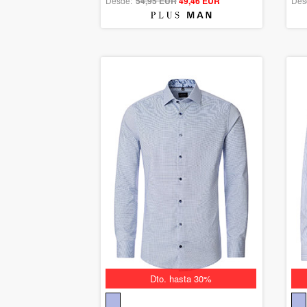
Desde:
54,95 EUR
out of 5
49,46 EUR
Des
Dto. hasta 30%