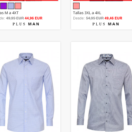
5.00
5.00
las M a 4XT
Tallas 3XL a 4XL
de:
49,95 EUR
out of 5
44,96 EUR
Desde:
54,95 EUR
out of 5
49,46 EUR