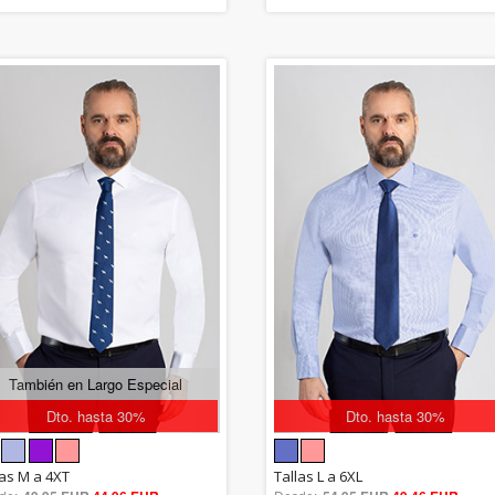
También en Largo Especial
Dto. hasta 30%
Dto. hasta 30%
5.00
5.00
las M a 4XT
Tallas L a 6XL