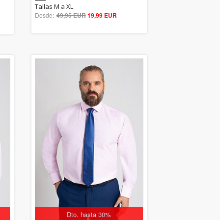
5.00
Tallas M a XL
Desde:
49,95 EUR
out of 5
19,99 EUR
Dto. hasta 30%