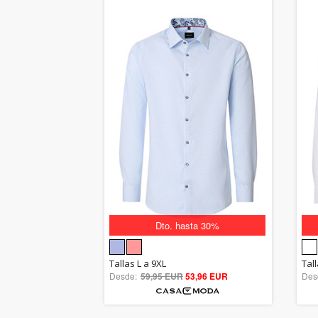
Dto. hasta 30%
5.00
Tallas L a 9XL
Tal
Desde:
59,95 EUR
out of 5
53,96 EUR
Des