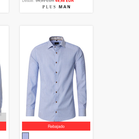
Desde:
54,95 EUR
out of 5
49,46 EUR
Rebajado