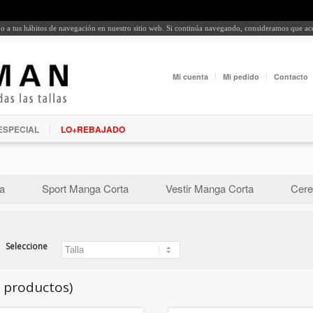
rdo a tus hábitos de navegación en nuestro sitio web. Si continúa navegando, consideramos que a
Mi cuenta
Mi pedido
Contacto
ESPECIAL
LO+REBAJADO
a
Sport Manga Corta
Vestir Manga Corta
Cere
Seleccione
9 productos)