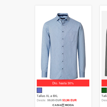
Dto. hasta 30%
5.00
Tallas XL a 8XL
Tall
Desde:
59,95 EUR
out of 5
53,96 EUR
Des