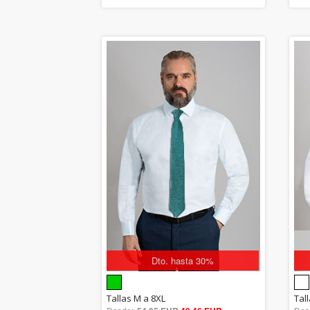
Dto. hasta 30%
5.00
Tallas M a 8XL
Tal