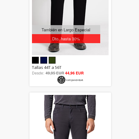
También en Largo Especial
Dto. hasta 30%
5.00
Tallas 44T a 56T
Desde:
49,95 EUR
out of 5
44,96 EUR