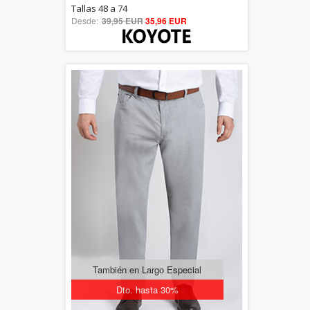
5.00
Tallas 48 a 74
Desde:
39,95 EUR
out of 5
35,96 EUR
También en Largo Especial
Dto. hasta 30%