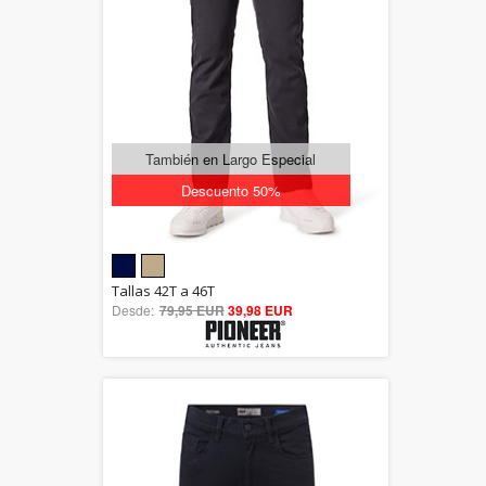
También en Largo Especial
Descuento 50%
5.00
Tallas 42T a 46T
Desde:
79,95 EUR
out of 5
39,98 EUR