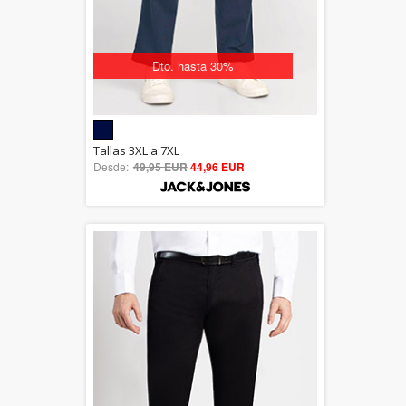
Dto. hasta 30%
5.00
Tallas 3XL a 7XL
Desde:
49,95 EUR
out of 5
44,96 EUR