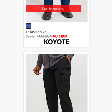
Dto. hasta 30%
5.00
Tallas 52 a 72
Desde:
44,95 EUR
out of 5
40,46 EUR