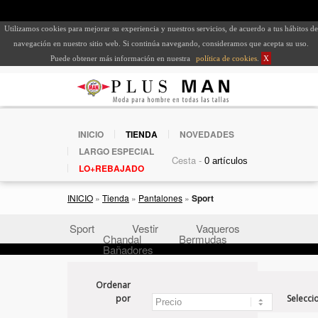
Utilizamos cookies para mejorar su experiencia y nuestros servicios, de acuerdo a tus hábitos de
navegación en nuestro sitio web. Si continúa navegando, consideramos que acepta su uso.
Puede obtener más información en nuestra
política de cookies
.
X
INICIO
TIENDA
NOVEDADES
LARGO ESPECIAL
Cesta -
LO+REBAJADO
INICIO
»
Tienda
»
Pantalones
»
Sport
Sport
Vestir
Vaqueros
Chandal
Bermudas
Bañadores
Ordenar
por
Selecci