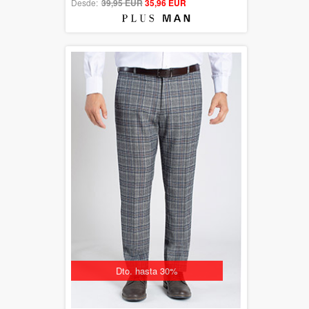
Desde:
39,95 EUR
out of 5
35,96 EUR
Dto. hasta 30%