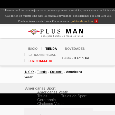
Utilizamos cookies para mejorar su experiencia y nuestros servicios, de acuerdo a tus hábitos de
navegación en nuestro sitio web. Si continúa navegando, consideramos que acepta su uso.
Puede obtener más información en nuestra
política de cookies
.
X
INICIO
TIENDA
NOVEDADES
LARGO ESPECIAL
Cesta -
LO+REBAJADO
INICIO
»
Tienda
»
Sastrería
»
Americana
Vestir
Americanas Sport
Americanas Vestir
Trajes
Trajes de Sport
Ceremonia
Chalecos Vestir