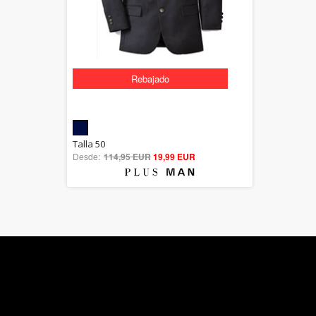
Rebajado
5.00
Talla 50
Desde:
114,95 EUR
out of 5
19,99 EUR