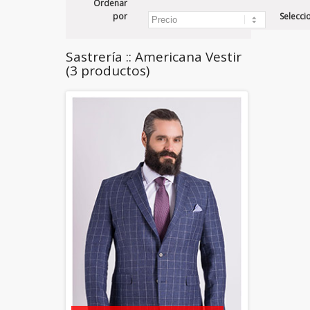
Ordenar
por
Selecci
Sastrería :: Americana Vestir
(3 productos)