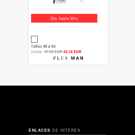
Dto. hasta 30%
5.00
Tallas 48 a 60
Desde:
47,95 EUR
out of 5
43,16 EUR
ENLACES
DE INTERÉS