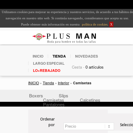
Utilizamos cookies para mejorar su experiencia y nuestros servicios, de acuerdo a tus hábitos de
navegación en nuestro sitio web. Si continúa navegando, consideramos que acepta su uso.
Puede obtener más información en nuestra
política de cookies
.
X
INICIO
TIENDA
NOVEDADES
LARGO ESPECIAL
Cesta -
LO+REBAJADO
INICIO
»
Tienda
»
Interior
»
Camisetas
Boxers
Slips
Camisetas
Calcetines
Pantalones
Ordenar
por
Selecci