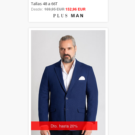
5.00
Tallas 48 a 66T
Desde:
169,95 EUR
out of 5
152,96 EUR
Dto. hasta 20%