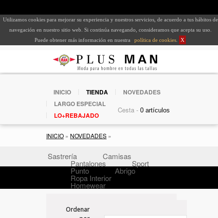
Utilizamos cookies para mejorar su experiencia y nuestros servicios, de acuerdo a tus hábitos de
navegación en nuestro sitio web. Si continúa navegando, consideramos que acepta su uso.
Puede obtener más información en nuestra
política de cookies
.
X
INICIO
TIENDA
NOVEDADES
LARGO ESPECIAL
Cesta -
LO+REBAJADO
INICIO
»
NOVEDADES
»
Sastrería
Camisas
Pantalones
Sport
Punto
Abrigo
Ropa Interior
Homewear
Ordenar