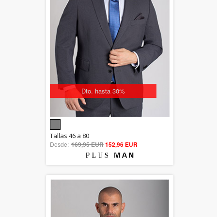
Dto. hasta 30%
5.00
Tallas 46 a 80
Desde:
169,95 EUR
out of 5
152,96 EUR