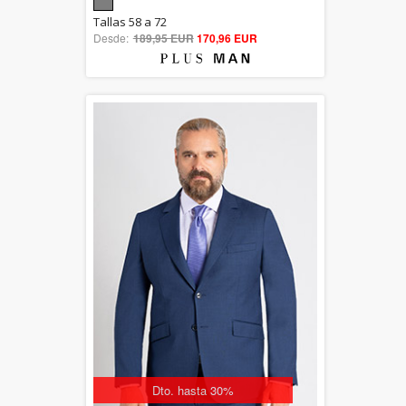
5.00
Tallas 58 a 72
Desde:
189,95 EUR
out of 5
170,96 EUR
Dto. hasta 30%