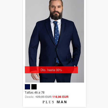
Dto. hasta 30%
5.00
Tallas 46 a 78
Desde:
129,95 EUR
out of 5
116,96 EUR