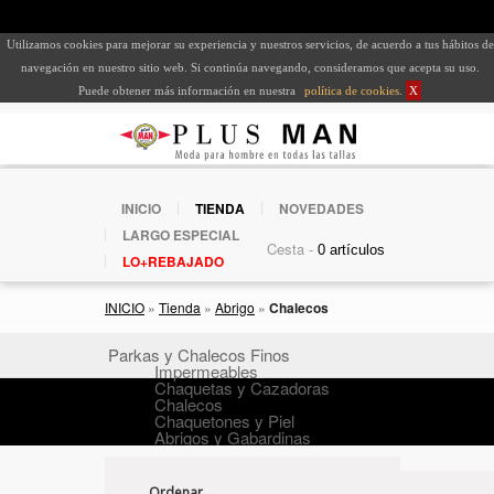
Utilizamos cookies para mejorar su experiencia y nuestros servicios, de acuerdo a tus hábitos de
navegación en nuestro sitio web. Si continúa navegando, consideramos que acepta su uso.
Puede obtener más información en nuestra
política de cookies
.
X
INICIO
TIENDA
NOVEDADES
LARGO ESPECIAL
Cesta -
LO+REBAJADO
INICIO
»
Tienda
»
Abrigo
»
Chalecos
Parkas y Chalecos Finos
Impermeables
Chaquetas y Cazadoras
Chalecos
Chaquetones y Piel
Abrigos y Gabardinas
Ordenar