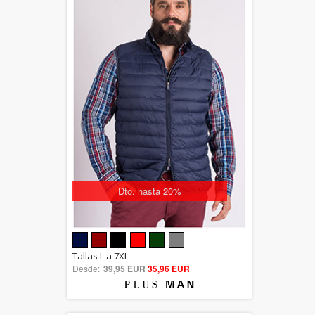
Dto. hasta 20%
5.00
Tallas L a 7XL
Desde:
39,95 EUR
out of 5
35,96 EUR