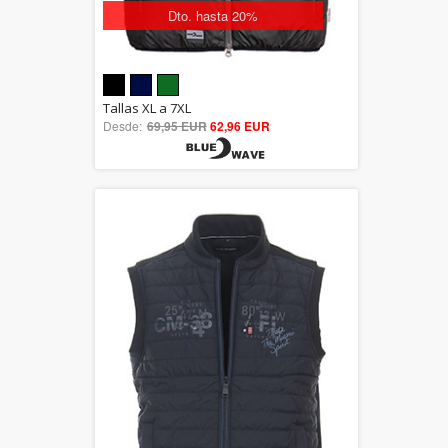
Dto. hasta 20%
5.00
Tallas XL a 7XL
Desde:
69,95 EUR
out of 5
62,96 EUR