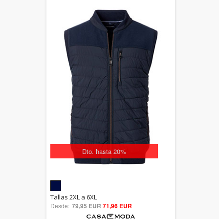
Dto. hasta 20%
5.00
Tallas 2XL a 6XL
Desde:
79,95 EUR
out of 5
71,96 EUR