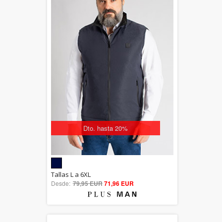
Dto. hasta 20%
5.00
Tallas L a 6XL
Desde:
79,95 EUR
out of 5
71,96 EUR