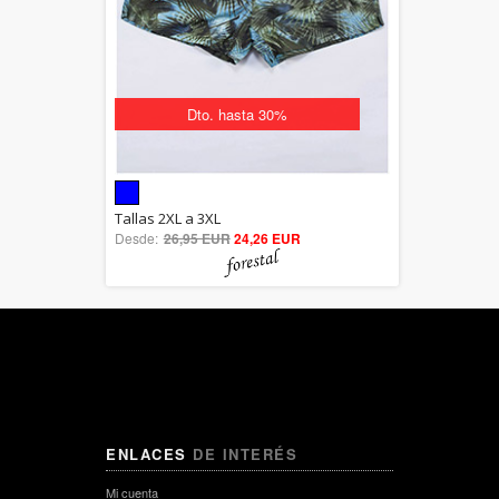
Dto. hasta 30%
5.00
Tallas 2XL a 3XL
Desde:
26,95 EUR
out of 5
24,26 EUR
ENLACES
DE INTERÉS
Mi cuenta