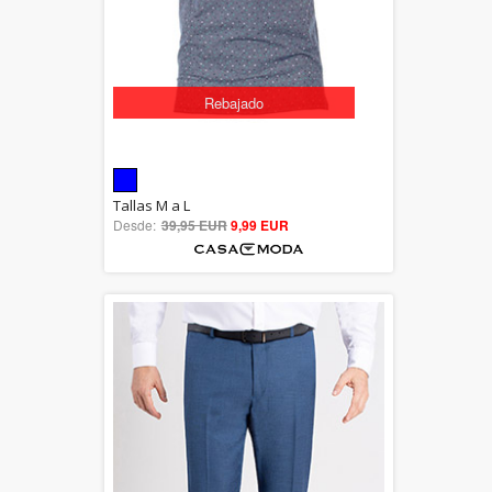
Rebajado
5.00
Tallas M a L
Desde:
39,95 EUR
out of 5
9,99 EUR