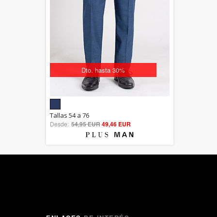
Dto. hasta 30%
5.00
Tallas 54 a 76
Desde:
54,95 EUR
out of 5
49,46 EUR