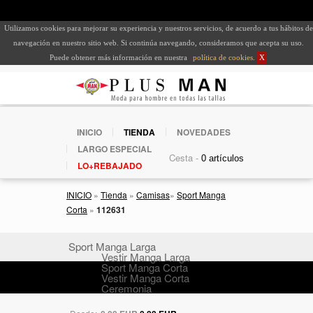
Utilizamos cookies para mejorar su experiencia y nuestros servicios, de acuerdo a tus hábitos de
navegación en nuestro sitio web. Si continúa navegando, consideramos que acepta su uso.
Puede obtener más información en nuestra
política de cookies
.
X
INICIO
TIENDA
NOVEDADES
LARGO ESPECIAL
Cesta -
LO+REBAJADO
INICIO
»
Tienda
»
Camisas
»
Sport Manga
Corta
»
112631
Sport Manga Larga
Vestir Manga Larga
Sport Manga Corta
Vestir Manga Corta
Ceremonia