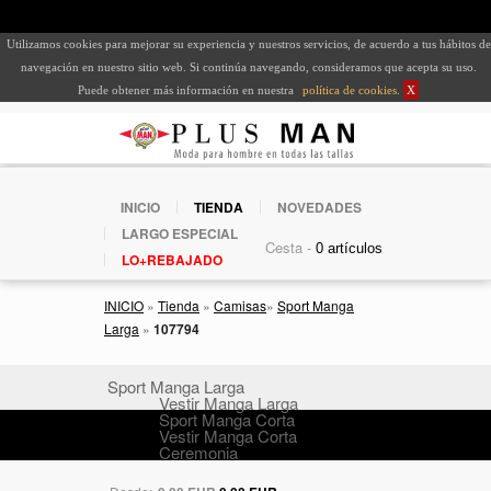
Utilizamos cookies para mejorar su experiencia y nuestros servicios, de acuerdo a tus hábitos de
navegación en nuestro sitio web. Si continúa navegando, consideramos que acepta su uso.
Puede obtener más información en nuestra
política de cookies
.
X
INICIO
TIENDA
NOVEDADES
LARGO ESPECIAL
Cesta -
LO+REBAJADO
INICIO
»
Tienda
»
Camisas
»
Sport Manga
Larga
»
107794
Sport Manga Larga
Vestir Manga Larga
Sport Manga Corta
Vestir Manga Corta
Ceremonia