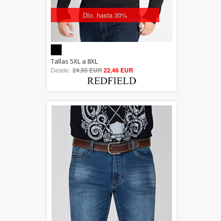
Dto. hasta 30%
5.00
Tallas 5XL a 8XL
Desde:
24,95 EUR
out of 5
22,46 EUR