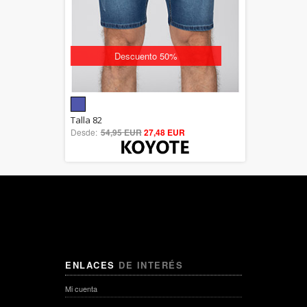
Descuento 50%
5.00
Talla 82
Desde:
54,95 EUR
out of 5
27,48 EUR
ENLACES
DE INTERÉS
Mi cuenta