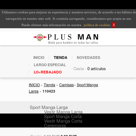
Utilizamos cookies para mejorar su experiencia y nuestros servicios, de acuerdo a tus hábitos de
navegación en nuestro sitio web. Si continúa navegando, consideramos que acepta su uso.
Puede obtener más información en nuestra
política de cookies
.
X
INICIO
TIENDA
NOVEDADES
LARGO ESPECIAL
Cesta -
LO+REBAJADO
INICIO
»
Tienda
»
Camisas
»
Sport Manga
Larga
»
110423
Sport Manga Larga
Vestir Manga Larga
Sport Manga Corta
Vestir Manga Corta
Ceremonia