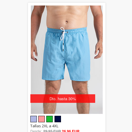
Dto. hasta 30%
5.00
Tallas 2XL a 4XL
Desde:
29,95 EUR
out of 5
26,96 EUR