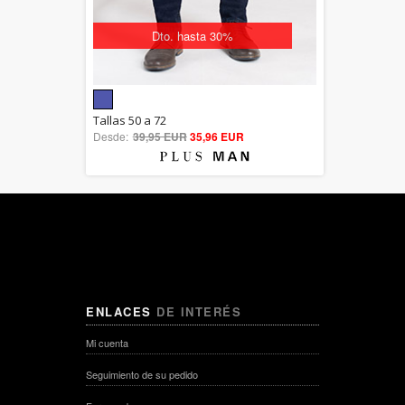
Dto. hasta 30%
5.00
Tallas 50 a 72
Desde:
39,95 EUR
out of 5
35,96 EUR
ENLACES
DE INTERÉS
Mi cuenta
Seguimiento de su pedido