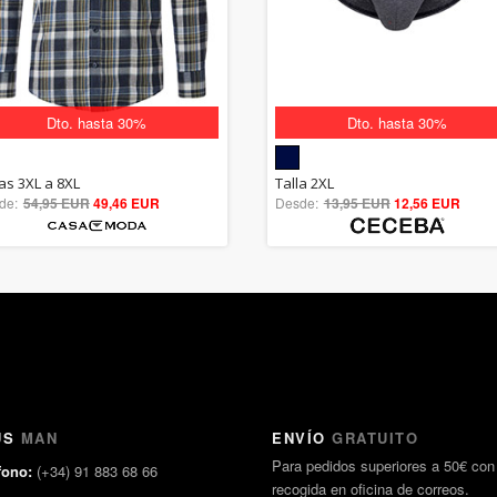
Dto. hasta 30%
Dto. hasta 30%
5.00
5.00
las 3XL a 8XL
Talla 2XL
de:
54,95 EUR
out of 5
49,46 EUR
Desde:
13,95 EUR
out of 5
12,56 EUR
US
MAN
ENVÍO
GRATUITO
Para pedidos superiores a 50€ con
fono:
(+34) 91 883 68 66
recogida en oficina de correos.