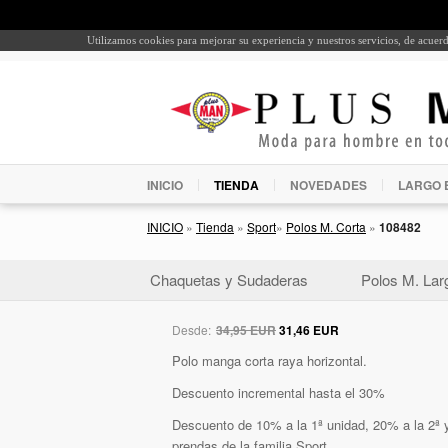
Utilizamos cookies para mejorar su experiencia y nuestros servicios, de acue
INICIO
TIENDA
NOVEDADES
LARGO 
INICIO
»
Tienda
»
Sport
»
Polos M. Corta
»
108482
Chaquetas y Sudaderas
Polos M. Lar
Desde:
34,95 EUR
31,46 EUR
Polo manga corta raya horizontal.
Descuento incremental hasta el 30%
Descuento de 10% a la 1ª unidad, 20% a la 2ª y
prendas de la familia Sport.