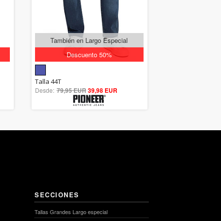
También en Largo Especial
Descuento 50%
5.00
Talla 44T
Desde:
79,95 EUR
out of 5
39,98 EUR
SECCIONES
Tallas Grandes Largo especial