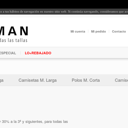
rdo a tus hábitos de navegación en nuestro sitio web. Si continúa navegando, consideramos que a
Mi cuenta
Mi pedido
Contacto
ESPECIAL
LO+REBAJADO
ga
Camisetas M. Larga
Polos M. Corta
Camise
 30% a la 3ª y siguientes, para todas las