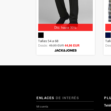
Dto. hasta 30%
5.00
Tallas 54 a 68
Tal
Desde:
49,95 EUR
out of 5
44,96 EUR
Des
ENLACES
DE INTERÉS
PL
Telé
Mi cuenta