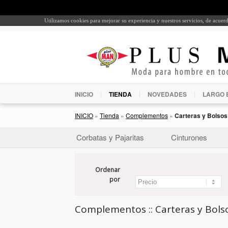
Utilizamos cookies para mejorar su experiencia y nuestros servicios, de acue
INICIO
TIENDA
NOVEDADES
LARGO 
INICIO
»
Tienda
»
Complementos
»
Carteras y Bolsos
Corbatas y Pajaritas
Cinturones
Ordenar
por
Complementos :: Carteras y Bolso