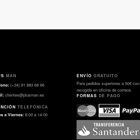
US
MAN
ENVÍO
GRATUITO
Para pedidos superiores a 50€ con
fono:
(+34) 91 883 68 66
recogida en oficina de correos.
l:
clientes@plusman.es
FORMAS
DE PAGO
ENCIÓN
TELEFÓNICA
s a Viernes:
8:00 a 14:00