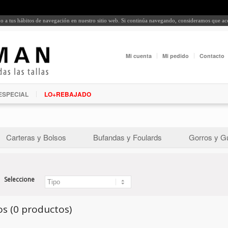
rdo a tus hábitos de navegación en nuestro sitio web. Si continúa navegando, consideramos que a
Mi cuenta
Mi pedido
Contacto
ESPECIAL
LO+REBAJADO
Carteras y Bolsos
Bufandas y Foulards
Gorros y G
Seleccione
s (0 productos)