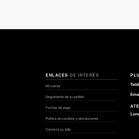
ENLACES
DE INTERÉS
PL
Telé
Mi cuenta
Emai
Seguimiento de su pedido
AT
Formas de pago
Lune
Política de cambios y devoluciones
Conozca su talla