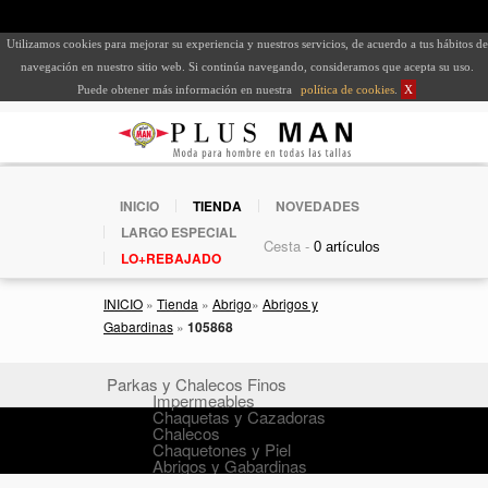
Utilizamos cookies para mejorar su experiencia y nuestros servicios, de acuerdo a tus hábitos de
navegación en nuestro sitio web. Si continúa navegando, consideramos que acepta su uso.
Puede obtener más información en nuestra
política de cookies
.
X
INICIO
TIENDA
NOVEDADES
LARGO ESPECIAL
Cesta -
LO+REBAJADO
INICIO
»
Tienda
»
Abrigo
»
Abrigos y
Gabardinas
»
105868
Parkas y Chalecos Finos
Impermeables
Chaquetas y Cazadoras
Chalecos
Chaquetones y Piel
Abrigos y Gabardinas