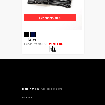
Descuento 10%
5.00
Talla UNI
Desde:
29,95 EUR
out of 5
26,96 EUR
ENLACES
DE INTERÉS
Mi cuenta