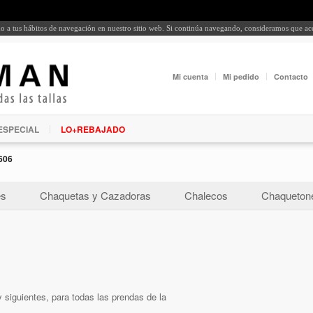
rdo a tus hábitos de navegación en nuestro sitio web. Si continúa navegando, consideramos que a
Mi cuenta
Mi pedido
Contacto
ESPECIAL
LO+REBAJADO
606
es
Chaquetas y Cazadoras
Chalecos
Chaquetone
 siguientes, para todas las prendas de la