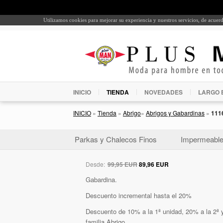
Utilizamos cookies para mejorar su experiencia y nuestros servicios, de acue
INICIO
TIENDA
NOVEDADES
LARGO 
INICIO
»
Tienda
»
Abrigo
»
Abrigos y Gabardinas
»
111
Parkas y Chalecos Finos
Impermeabl
Desde:
99,95 EUR
89,96 EUR
Gabardina.
Descuento incremental hasta el 20%
Descuento de 10% a la 1ª unidad, 20% a la 2ª y
familia Abrigo.