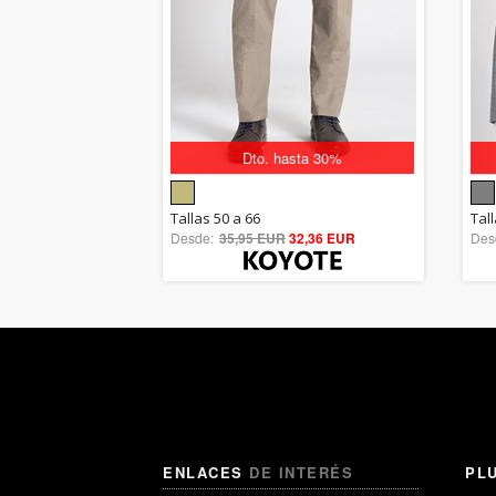
Dto. hasta 30%
5.00
Tallas 50 a 66
Tall
Desde:
35,95 EUR
out of 5
32,36 EUR
Des
ENLACES
DE INTERÉS
PL