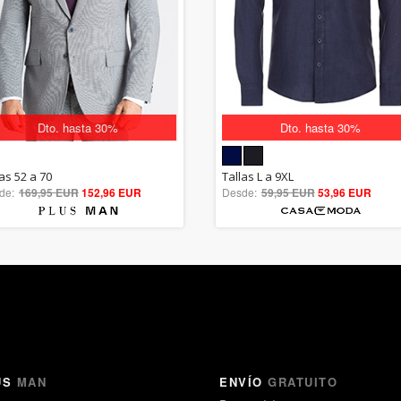
Dto. hasta 30%
Dto. hasta 30%
5.00
5.00
as 52 a 70
Tallas L a 9XL
de:
169,95 EUR
out of 5
152,96 EUR
Desde:
59,95 EUR
out of 5
53,96 EUR
US
MAN
ENVÍO
GRATUITO