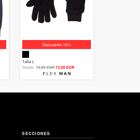
Descuento 10%
5.00
Talla L
Desde:
13,95 EUR
out of 5
12,56 EUR
SECCIONES