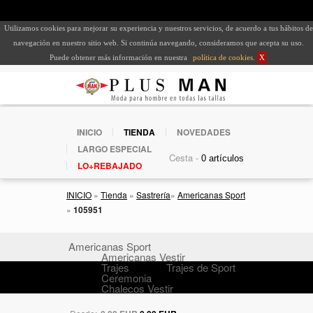
Utilizamos cookies para mejorar su experiencia y nuestros servicios, de acuerdo a tus hábitos de
navegación en nuestro sitio web. Si continúa navegando, consideramos que acepta su uso.
Puede obtener más información en nuestra
política de cookies
.
X
INICIO
TIENDA
NOVEDADES
LARGO ESPECIAL
Cesta -
LO+REBAJADO
INICIO
»
Tienda
»
Sastrería
»
Americanas Sport
»
105951
Americanas Sport
Americanas Vestir
Trajes
Trajes de Sport
Ceremonia
Chalecos Vestir