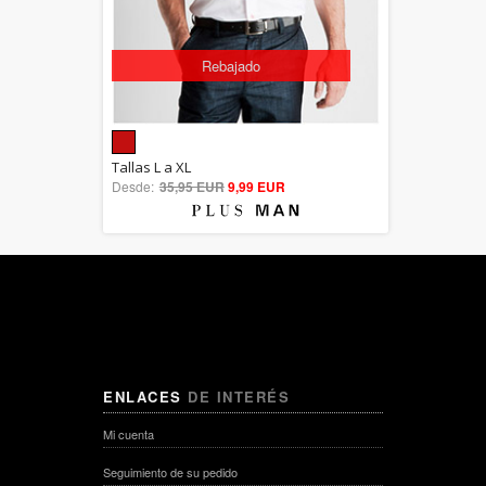
Rebajado
5.00
Tallas L a XL
Desde:
35,95 EUR
out of 5
9,99 EUR
ENLACES
DE INTERÉS
Mi cuenta
Seguimiento de su pedido