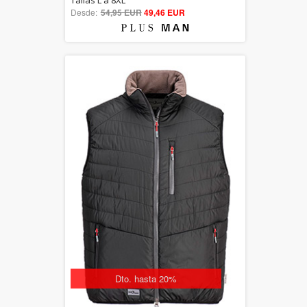
Tallas L a 8XL
Desde:
54,95 EUR
out of 5
49,46 EUR
Dto. hasta 20%