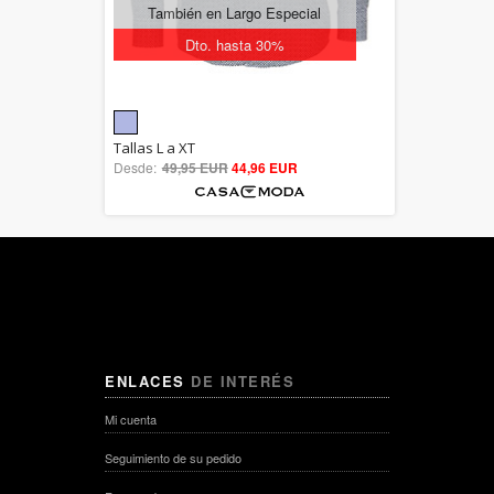
También en Largo Especial
Dto. hasta 30%
5.00
Tallas L a XT
Desde:
49,95 EUR
out of 5
44,96 EUR
ENLACES
DE INTERÉS
Mi cuenta
Seguimiento de su pedido