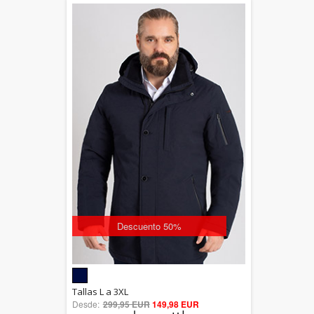
Descuento 50%
5.00
Tallas L a 3XL
Desde:
299,95 EUR
out of 5
149,98 EUR