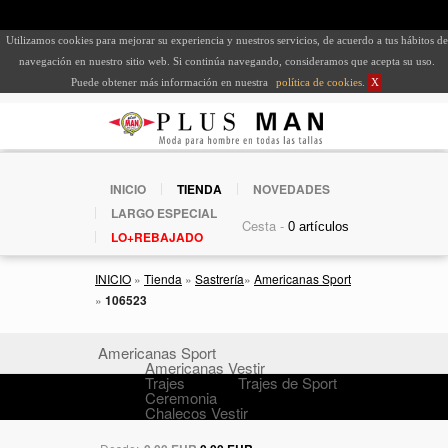
Utilizamos cookies para mejorar su experiencia y nuestros servicios, de acuerdo a tus hábitos de
navegación en nuestro sitio web. Si continúa navegando, consideramos que acepta su uso.
Puede obtener más información en nuestra
política de cookies
.
X
INICIO
TIENDA
NOVEDADES
LARGO ESPECIAL
Cesta -
LO+REBAJADO
INICIO
»
Tienda
»
Sastrería
»
Americanas Sport
»
106523
Americanas Sport
Americanas Vestir
Trajes
Trajes de Sport
Ceremonia
Chalecos Vestir