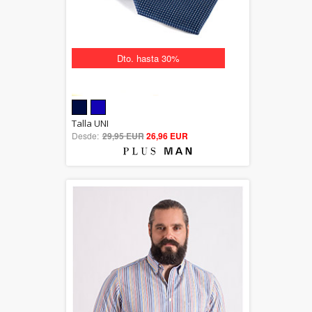
Dto. hasta 30%
5.00
Talla UNI
Desde:
29,95 EUR
out of 5
26,96 EUR