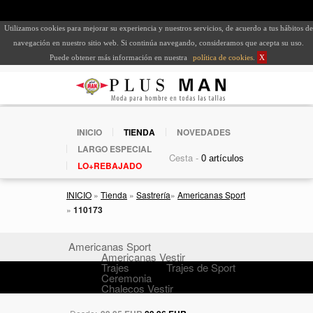
Utilizamos cookies para mejorar su experiencia y nuestros servicios, de acuerdo a tus hábitos de
navegación en nuestro sitio web. Si continúa navegando, consideramos que acepta su uso.
Puede obtener más información en nuestra
política de cookies
.
X
INICIO
TIENDA
NOVEDADES
LARGO ESPECIAL
Cesta -
LO+REBAJADO
INICIO
»
Tienda
»
Sastrería
»
Americanas Sport
»
110173
Americanas Sport
Americanas Vestir
Trajes
Trajes de Sport
Ceremonia
Chalecos Vestir