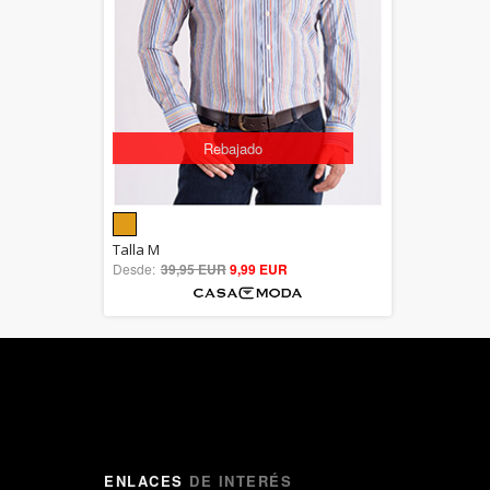
Rebajado
5.00
Talla M
Desde:
39,95 EUR
out of 5
9,99 EUR
ENLACES
DE INTERÉS