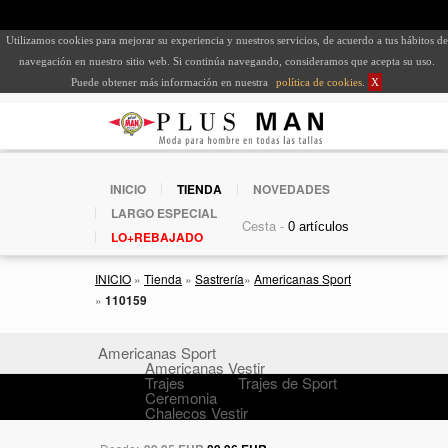
Utilizamos cookies para mejorar su experiencia y nuestros servicios, de acuerdo a tus hábitos de
navegación en nuestro sitio web. Si continúa navegando, consideramos que acepta su uso.
Puede obtener más información en nuestra
política de cookies
.
X
INICIO
TIENDA
NOVEDADES
LARGO ESPECIAL
Cesta -
LO+REBAJADO
INICIO
»
Tienda
»
Sastrería
»
Americanas Sport
»
110159
Americanas Sport
Americanas Vestir
Trajes
Trajes de Sport
Ceremonia
Chalecos Vestir