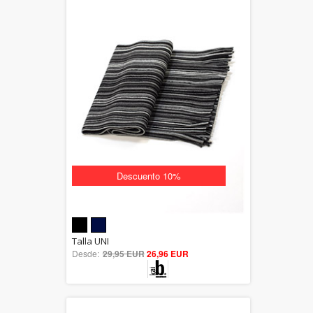
Descuento 10%
5.00
Talla UNI
Desde:
29,95 EUR
out of 5
26,96 EUR