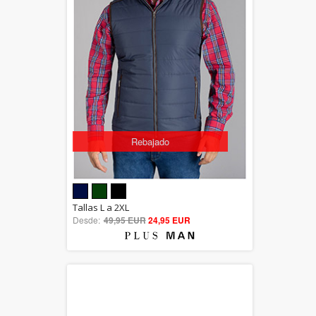
Rebajado
5.00
Tallas L a 2XL
Desde:
49,95 EUR
out of 5
24,95 EUR