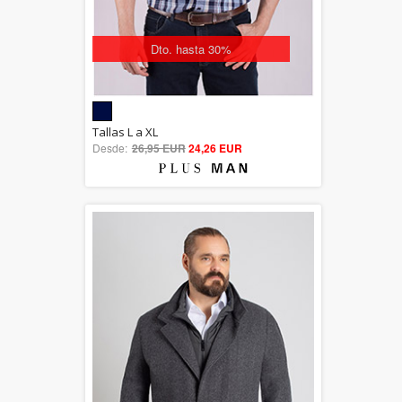
Dto. hasta 30%
5.00
Tallas L a XL
Desde:
26,95 EUR
out of 5
24,26 EUR