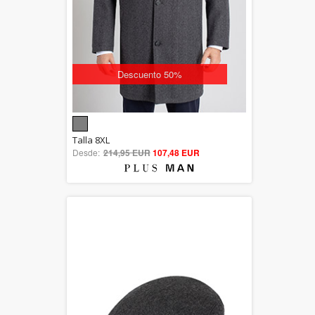
Descuento 50%
5.00
Talla 8XL
Desde:
214,95 EUR
out of 5
107,48 EUR