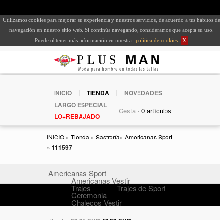
Utilizamos cookies para mejorar su experiencia y nuestros servicios, de acuerdo a tus hábitos de
navegación en nuestro sitio web. Si continúa navegando, consideramos que acepta su uso.
Puede obtener más información en nuestra
política de cookies
.
X
INICIO
TIENDA
NOVEDADES
LARGO ESPECIAL
Cesta -
LO+REBAJADO
INICIO
»
Tienda
»
Sastrería
»
Americanas Sport
»
111597
Americanas Sport
Americanas Vestir
Trajes
Trajes de Sport
Ceremonia
Chalecos Vestir