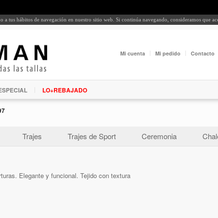
rdo a tus hábitos de navegación en nuestro sitio web. Si continúa navegando, consideramos que a
Mi cuenta
Mi pedido
Contacto
ESPECIAL
LO+REBAJADO
97
Trajes
Trajes de Sport
Ceremonia
Chal
uras. Elegante y funcional. Tejido con textura