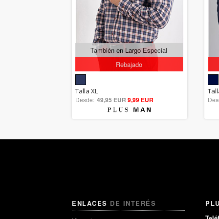
También en Largo Especial
Rebajado
5.00
Talla XL
Tall
Desde:
49,95 EUR
out of 5
9,99 EUR
Des
ENLACES
DE INTERÉS
PL
Telé