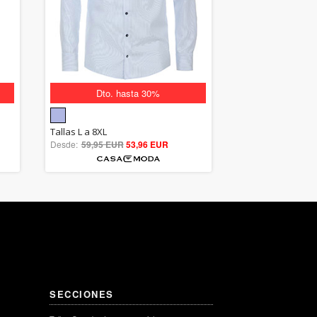
Dto. hasta 30%
5.00
Tallas L a 8XL
Desde:
59,95 EUR
out of 5
53,96 EUR
SECCIONES