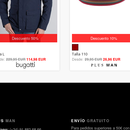
Descuento 50%
Descuento 10%
5.00
5.00
a L
Talla 110
de:
229,95 EUR
out of 5
114,98 EUR
Desde:
29,95 EUR
out of 5
26,96 EUR
US
MAN
ENVÍO
GRATUITO
Para pedidos superiores a 50€ con
fono:
(+34) 91 883 68 66