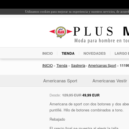
Utilizamos cookies para mejorar su experiencia y nuestros servicios, de acue
INICIO
TIENDA
NOVEDADES
LARGO 
INICIO
»
Tienda
»
Sastrería
»
Americanas Sport
»
1119
Americanas Sport
Americanas Vestir
Desde:
129,95 EUR
49,99 EUR
Americana de sport con dos botones y dos abert
puntillé. Hilo de botones combinados a tono.
Rebajado
El precio final se muestra al elegir la talla.