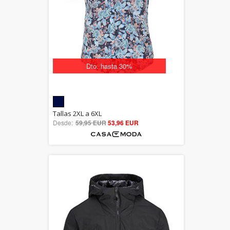
Dto. hasta 30%
5.00
Tallas 2XL a 6XL
Desde:
59,95 EUR
out of 5
53,96 EUR