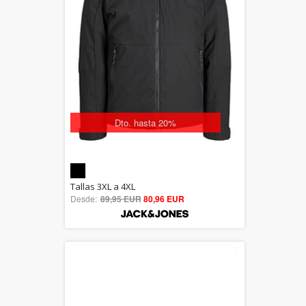
Dto. hasta 20%
5.00
Tallas 3XL a 4XL
Desde:
89,95 EUR
out of 5
80,96 EUR