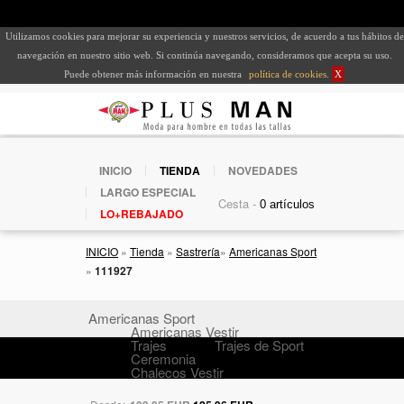
Utilizamos cookies para mejorar su experiencia y nuestros servicios, de acuerdo a tus hábitos de
navegación en nuestro sitio web. Si continúa navegando, consideramos que acepta su uso.
Puede obtener más información en nuestra
política de cookies
.
X
INICIO
TIENDA
NOVEDADES
LARGO ESPECIAL
Cesta -
LO+REBAJADO
INICIO
»
Tienda
»
Sastrería
»
Americanas Sport
»
111927
Americanas Sport
Americanas Vestir
Trajes
Trajes de Sport
Ceremonia
Chalecos Vestir