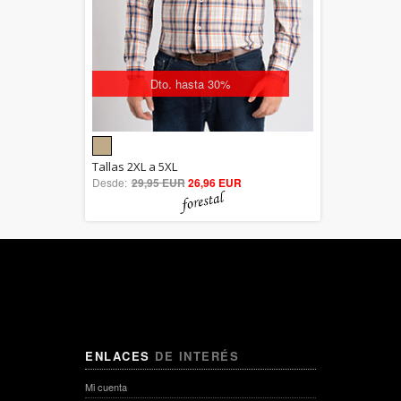
Dto. hasta 30%
5.00
Tallas 2XL a 5XL
Desde:
29,95 EUR
out of 5
26,96 EUR
ENLACES
DE INTERÉS
Mi cuenta