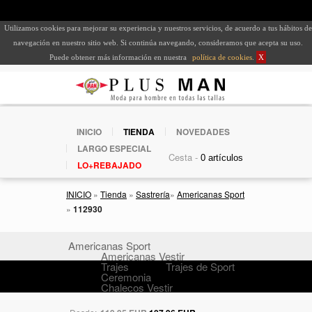
Utilizamos cookies para mejorar su experiencia y nuestros servicios, de acuerdo a tus hábitos de
navegación en nuestro sitio web. Si continúa navegando, consideramos que acepta su uso.
Puede obtener más información en nuestra
política de cookies
.
X
INICIO
TIENDA
NOVEDADES
LARGO ESPECIAL
Cesta -
LO+REBAJADO
INICIO
»
Tienda
»
Sastrería
»
Americanas Sport
»
112930
Americanas Sport
Americanas Vestir
Trajes
Trajes de Sport
Ceremonia
Chalecos Vestir