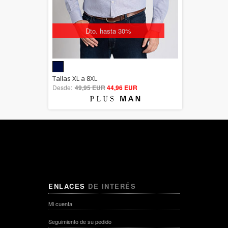
Dto. hasta 30%
5.00
Tallas XL a 8XL
Desde:
49,95 EUR
out of 5
44,96 EUR
ENLACES
DE INTERÉS
Mi cuenta
Seguimiento de su pedido