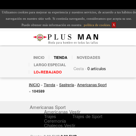
Utilizamos cookies para mejorar su experiencia y nuestros servicios, de acuerdo a tus hábitos de
navegación en nuestro sitio web. Si continúa navegando, consideramos que acepta su uso.
Puede obtener más información en nuestra
política de cookies
.
X
INICIO
TIENDA
NOVEDADES
LARGO ESPECIAL
Cesta -
LO+REBAJADO
INICIO
»
Tienda
»
Sastrería
»
Americanas Sport
»
104589
Americanas Sport
Americanas Vestir
Trajes
Trajes de Sport
Ceremonia
Chalecos Vestir