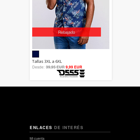
Rebajado
5.00
Tallas 3XL a 6XL
Desde:
39,95 EUR
out of 5
9,99 EUR
ENLACES
DE INTERÉS
Mi cuenta