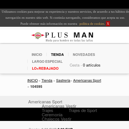
Utilizamos cookies para mejorar su experiencia y nuestros servicios, de acuerdo a tus hábitos de
navegación en nuestro sitio web. Si continúa navegando, consideramos que acepta su uso.
Puede obtener más información en nuestra
política de cookies
.
X
INICIO
TIENDA
NOVEDADES
LARGO ESPECIAL
Cesta -
LO+REBAJADO
INICIO
»
Tienda
»
Sastrería
»
Americanas Sport
»
104595
Americanas Sport
Americanas Vestir
Trajes
Trajes de Sport
Ceremonia
Chalecos Vestir