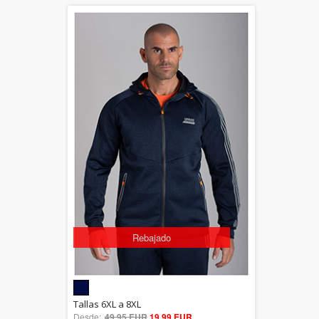
Rebajado
5.00
Tallas 6XL a 8XL
Desde:
49,95 EUR
out of 5
19,99 EUR