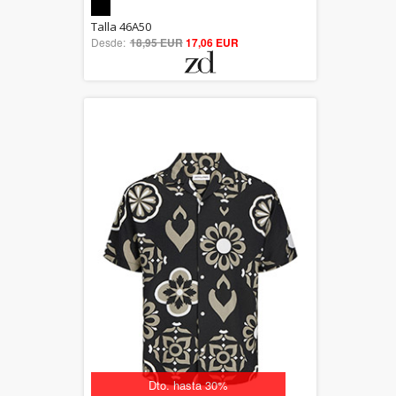
5.00
Talla 46A50
Desde:
18,95 EUR
out of 5
17,06 EUR
Dto. hasta 30%