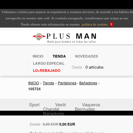
Utilizamos cookies para mejorar su experiencia y nuestros servicios, de acuerdo a tus hábitos de
navegación en nuestro sitio web. Si continúa navegando, consideramos que acepta su uso.
Puede obtener más información en nuestra
política de cookies
.
X
INICIO
TIENDA
NOVEDADES
LARGO ESPECIAL
Cesta -
LO+REBAJADO
INICIO
»
Tienda
»
Pantalones
»
Bañadores
»
105724
Sport
Vestir
Vaqueros
Chandal
Bermudas
Bañadores
Desde:
0,00 EUR
0,00 EUR