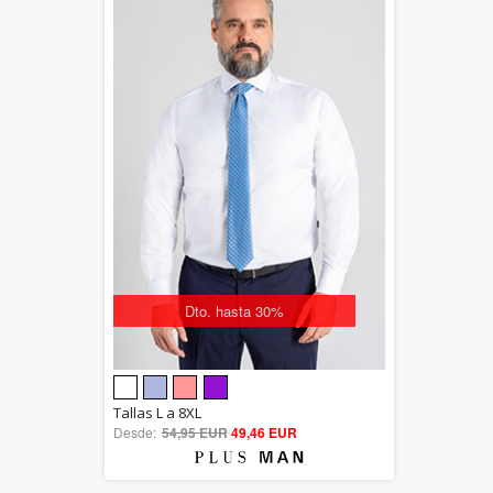
Dto. hasta 30%
5.00
Tallas L a 8XL
Desde:
54,95 EUR
out of 5
49,46 EUR