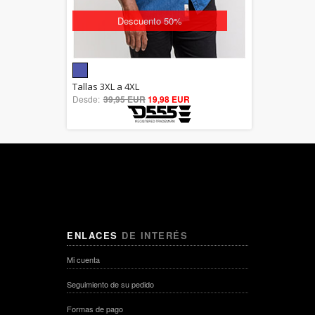
Descuento 50%
5.00
Tallas 3XL a 4XL
Desde:
39,95 EUR
out of 5
19,98 EUR
ENLACES
DE INTERÉS
Mi cuenta
Seguimiento de su pedido
Formas de pago