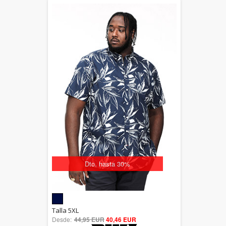
Dto. hasta 30%
5.00
Talla 5XL
Desde:
44,95 EUR
out of 5
40,46 EUR