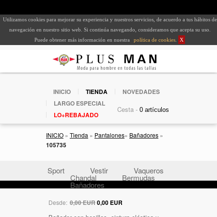
Utilizamos cookies para mejorar su experiencia y nuestros servicios, de acuerdo a tus hábitos de
navegación en nuestro sitio web. Si continúa navegando, consideramos que acepta su uso.
Puede obtener más información en nuestra
política de cookies
.
X
INICIO
TIENDA
NOVEDADES
LARGO ESPECIAL
Cesta -
LO+REBAJADO
INICIO
»
Tienda
»
Pantalones
»
Bañadores
»
105735
Sport
Vestir
Vaqueros
Chandal
Bermudas
Bañadores
Desde:
0,00 EUR
0,00 EUR