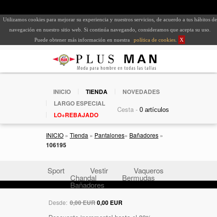
Utilizamos cookies para mejorar su experiencia y nuestros servicios, de acuerdo a tus hábitos de
navegación en nuestro sitio web. Si continúa navegando, consideramos que acepta su uso.
Puede obtener más información en nuestra
política de cookies
.
X
INICIO
TIENDA
NOVEDADES
LARGO ESPECIAL
Cesta -
LO+REBAJADO
INICIO
»
Tienda
»
Pantalones
»
Bañadores
»
106195
Sport
Vestir
Vaqueros
Chandal
Bermudas
Bañadores
Desde:
0,00 EUR
0,00 EUR