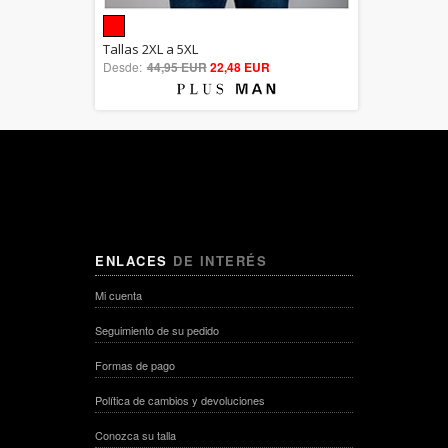
5.00
Tallas 2XL a 5XL
Desde:
44,95 EUR
out of 5
22,48 EUR
ENLACES
DE INTERÉS
Mi cuenta
Seguimiento de su pedido
Formas de pago
Política de cambios y devoluciones
Conozca su talla