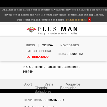
Utilizamos cookies para mejorar su experiencia y nuestros servicios, de acuerdo a tus hábitos de
navegación en nuestro sitio web. Si continúa navegando, consideramos que acepta su uso.
Puede obtener más información en nuestra
política de cookies
.
X
INICIO
TIENDA
NOVEDADES
LARGO ESPECIAL
Cesta -
LO+REBAJADO
INICIO
»
Tienda
»
Pantalones
»
Bañadores
»
108449
Sport
Vestir
Vaqueros
Chandal
Bermudas
Bañadores
Desde:
39,95 EUR
35,96 EUR