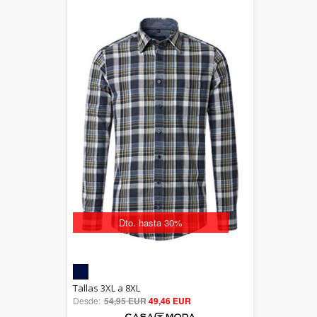
Dto. hasta 30%
5.00
Tallas 3XL a 8XL
Desde:
54,95 EUR
out of 5
49,46 EUR