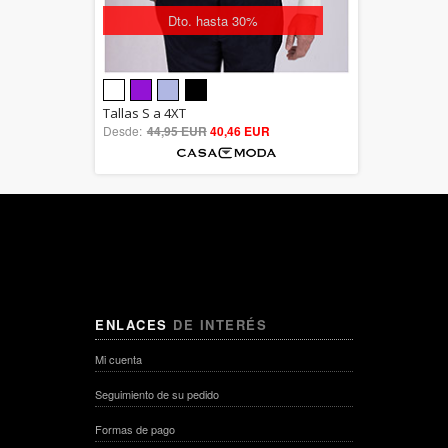
Dto. hasta 30%
5.00
Tallas S a 4XT
Desde:
44,95 EUR
out of 5
40,46 EUR
ENLACES
DE INTERÉS
Mi cuenta
Seguimiento de su pedido
Formas de pago