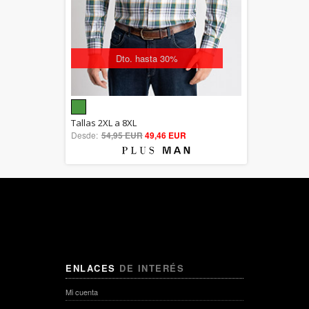
Dto. hasta 30%
5.00
Tallas 2XL a 8XL
Desde:
54,95 EUR
out of 5
49,46 EUR
ENLACES
DE INTERÉS
Mi cuenta