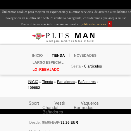
Utilizamos cookies para mejorar su experiencia y nuestros servicios, de acuerdo a tus hábitos de
navegación en nuestro sitio web. Si continúa navegando, consideramos que acepta su uso.
Puede obtener más información en nuestra
política de cookies
.
X
INICIO
TIENDA
NOVEDADES
LARGO ESPECIAL
Cesta -
LO+REBAJADO
INICIO
»
Tienda
»
Pantalones
»
Bañadores
»
109682
Sport
Vestir
Vaqueros
Chandal
Bermudas
Bañadores
Desde:
35,95 EUR
32,36 EUR