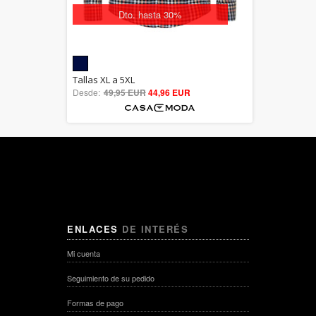
Dto. hasta 30%
5.00
Tallas XL a 5XL
Desde:
49,95 EUR
out of 5
44,96 EUR
ENLACES
DE INTERÉS
Mi cuenta
Seguimiento de su pedido
Formas de pago