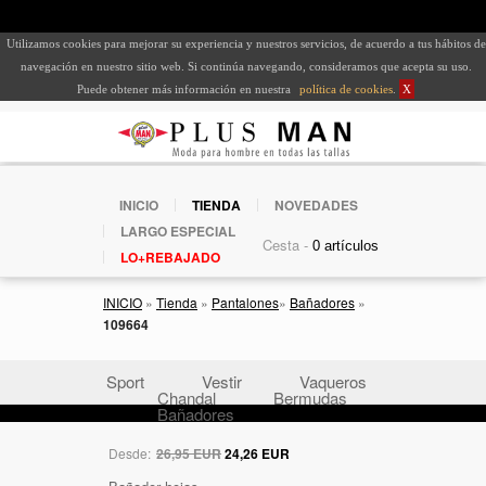
Utilizamos cookies para mejorar su experiencia y nuestros servicios, de acuerdo a tus hábitos de
navegación en nuestro sitio web. Si continúa navegando, consideramos que acepta su uso.
Puede obtener más información en nuestra
política de cookies
.
X
INICIO
TIENDA
NOVEDADES
LARGO ESPECIAL
Cesta -
LO+REBAJADO
INICIO
»
Tienda
»
Pantalones
»
Bañadores
»
109664
Sport
Vestir
Vaqueros
Chandal
Bermudas
Bañadores
Desde:
26,95 EUR
24,26 EUR