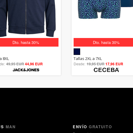
Dto. hasta 30%
Dto. hasta 30%
5.00
5.00
la 8XL
Tallas 2XL a 7XL
de:
49,95 EUR
out of 5
44,96 EUR
Desde:
19,95 EUR
out of 5
17,96 EUR
US
MAN
ENVÍO
GRATUITO