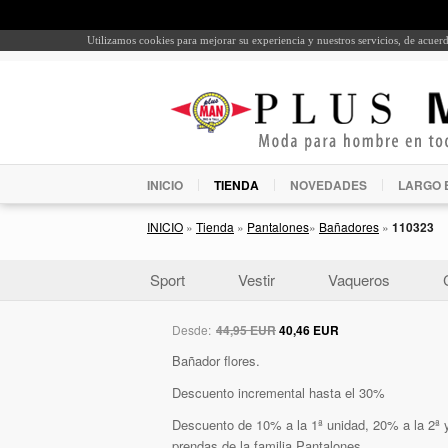
Utilizamos cookies para mejorar su experiencia y nuestros servicios, de acue
INICIO
TIENDA
NOVEDADES
LARGO 
INICIO
»
Tienda
»
Pantalones
»
Bañadores
»
110323
Sport
Vestir
Vaqueros
Desde:
44,95 EUR
40,46 EUR
Bañador flores.
Descuento incremental hasta el 30%
Descuento de 10% a la 1ª unidad, 20% a la 2ª y
prendas de la familia Pantalones.