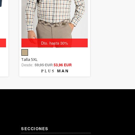
Dto. hasta 30%
5.00
Talla 5XL
Desde:
59,95 EUR
out of 5
53,96 EUR
SECCIONES