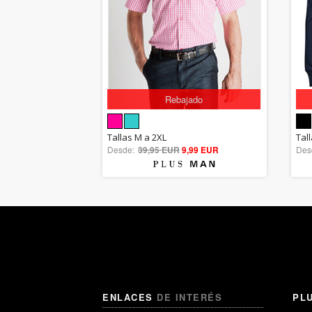
Rebajado
5.00
Tallas M a 2XL
Tal
Desde:
39,95 EUR
out of 5
9,99 EUR
Des
ENLACES
DE INTERÉS
PL