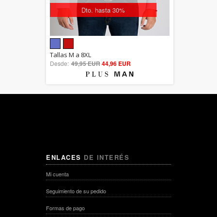
Dto. hasta 30%
5.00
Tallas M a 8XL
Desde:
49,95 EUR
out of 5
44,96 EUR
ENLACES
DE INTERÉS
Mi cuenta
Seguimiento de su pedido
Formas de pago