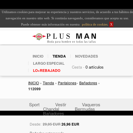
Utilizamos cookies para mejorar su experiencia y nuestros servicios, de acuerdo a tus hábitos de
navegación en nuestro sitio web. Si continúa navegando, consideramos que acepta su uso.
Puede obtener más información en nuestra
política de cookies
.
X
INICIO
TIENDA
NOVEDADES
LARGO ESPECIAL
Cesta -
LO+REBAJADO
INICIO
»
Tienda
»
Pantalones
»
Bañadores
»
112099
Sport
Vestir
Vaqueros
Chandal
Bermudas
Bañadores
Desde:
29,95 EUR
26,96 EUR