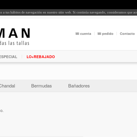
rdo a tus hábitos de navegación en nuestro sitio web. Si continúa navegando, consideramos que a
Mi cuenta
Mi pedido
Contacto
ESPECIAL
LO+REBAJADO
Chandal
Bermudas
Bañadores
lo.