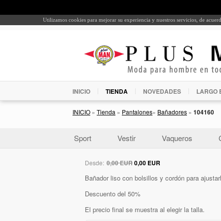
Utilizamos cookies para mejorar su experiencia y nuestros servicios, de acue
INICIO
TIENDA
NOVEDADES
LARGO 
INICIO
»
Tienda
»
Pantalones
»
Bañadores
»
104160
Sport
Vestir
Vaqueros
Desde:
0,00 EUR
0,00 EUR
Bañador liso con bolsillos y cordón para ajustar
Descuento del 50%
El precio final se muestra al elegir la talla.