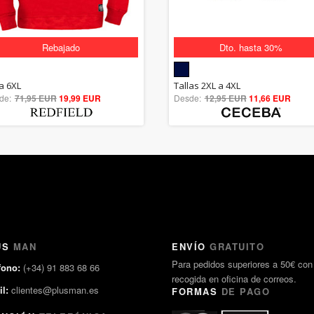
Rebajado
Dto. hasta 30%
5.00
5.00
la 6XL
Tallas 2XL a 4XL
de:
71,95 EUR
out of 5
19,99 EUR
Desde:
12,95 EUR
out of 5
11,66 EUR
US
MAN
ENVÍO
GRATUITO
Para pedidos superiores a 50€ con
fono:
(+34) 91 883 68 66
recogida en oficina de correos.
l:
clientes@plusman.es
FORMAS
DE PAGO