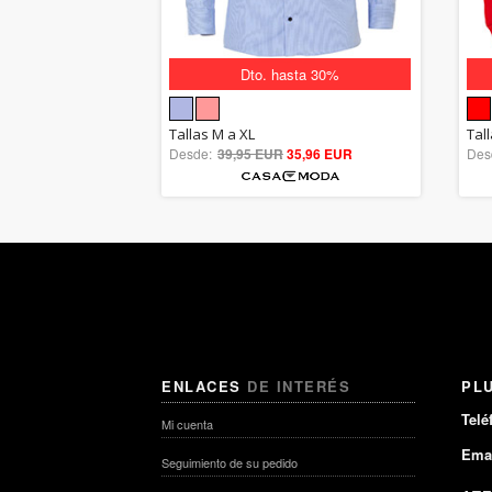
Dto. hasta 30%
5.00
Tallas M a XL
Tal
Desde:
39,95 EUR
out of 5
35,96 EUR
Des
ENLACES
DE INTERÉS
PL
Telé
Mi cuenta
Emai
Seguimiento de su pedido