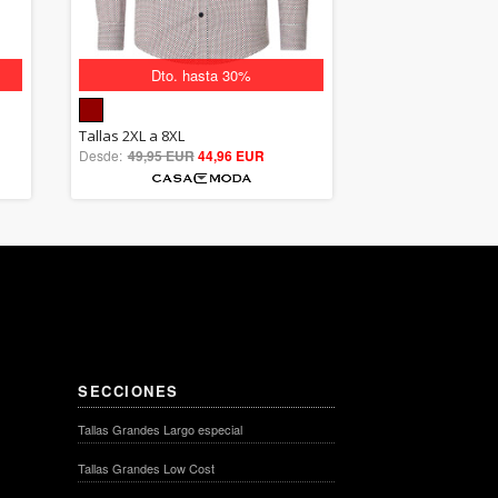
Dto. hasta 30%
5.00
Tallas 2XL a 8XL
Desde:
49,95 EUR
out of 5
44,96 EUR
SECCIONES
Tallas Grandes Largo especial
Tallas Grandes Low Cost