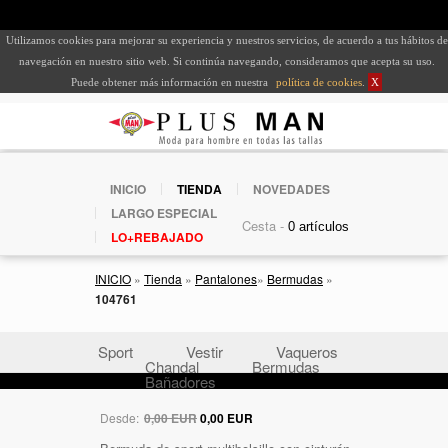
Utilizamos cookies para mejorar su experiencia y nuestros servicios, de acuerdo a tus hábitos de
navegación en nuestro sitio web. Si continúa navegando, consideramos que acepta su uso.
Puede obtener más información en nuestra
política de cookies
.
X
INICIO
TIENDA
NOVEDADES
LARGO ESPECIAL
Cesta -
LO+REBAJADO
INICIO
»
Tienda
»
Pantalones
»
Bermudas
»
104761
Sport
Vestir
Vaqueros
Chandal
Bermudas
Bañadores
Desde:
0,00 EUR
0,00 EUR