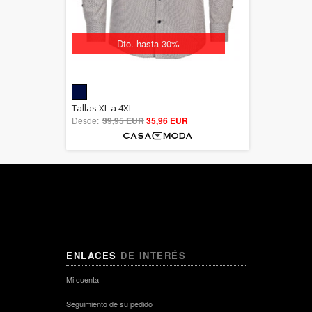
Dto. hasta 30%
5.00
Tallas XL a 4XL
Desde:
39,95 EUR
out of 5
35,96 EUR
ENLACES
DE INTERÉS
Mi cuenta
Seguimiento de su pedido