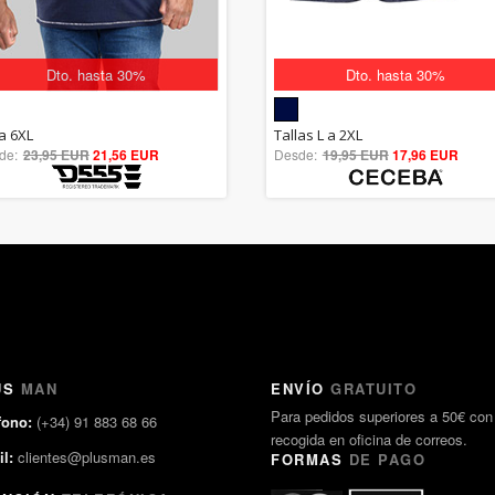
Dto. hasta 30%
Dto. hasta 30%
5.00
5.00
la 6XL
Tallas L a 2XL
de:
23,95 EUR
out of 5
21,56 EUR
Desde:
19,95 EUR
out of 5
17,96 EUR
US
MAN
ENVÍO
GRATUITO
Para pedidos superiores a 50€ con
fono:
(+34) 91 883 68 66
recogida en oficina de correos.
l:
clientes@plusman.es
FORMAS
DE PAGO