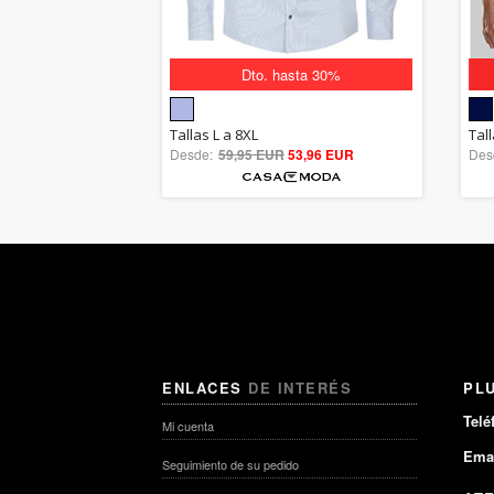
Dto. hasta 30%
5.00
Tallas L a 8XL
Tal
Desde:
59,95 EUR
out of 5
53,96 EUR
Des
ENLACES
DE INTERÉS
PL
Telé
Mi cuenta
Emai
Seguimiento de su pedido