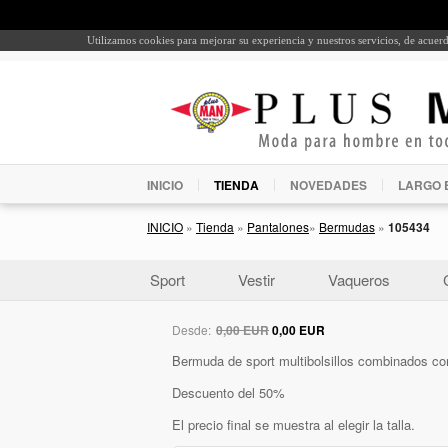
Utilizamos cookies para mejorar su experiencia y nuestros servicios, de acue
INICIO
TIENDA
NOVEDADES
LARGO 
INICIO
»
Tienda
»
Pantalones
»
Bermudas
»
105434
Sport
Vestir
Vaqueros
Desde:
0,00 EUR
0,00 EUR
Bermuda de sport multibolsillos combinados con
Descuento del 50%
El precio final se muestra al elegir la talla.