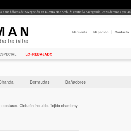
rdo a tus hábitos de navegación en nuestro sitio web. Si continúa navegando, consideramos que a
Mi cuenta
Mi pedido
Contacto
ESPECIAL
LO+REBAJADO
Chandal
Bermudas
Bañadores
 costuras. Cinturón incluido. Tejido chambray.