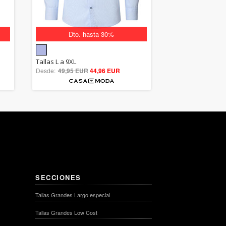
Dto. hasta 30%
5.00
Tallas L a 9XL
Desde:
49,95 EUR
out of 5
44,96 EUR
SECCIONES
Tallas Grandes Largo especial
Tallas Grandes Low Cost