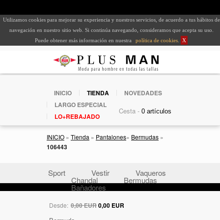
Utilizamos cookies para mejorar su experiencia y nuestros servicios, de acuerdo a tus hábitos de
navegación en nuestro sitio web. Si continúa navegando, consideramos que acepta su uso.
Puede obtener más información en nuestra
política de cookies
.
X
INICIO
TIENDA
NOVEDADES
LARGO ESPECIAL
Cesta -
LO+REBAJADO
INICIO
»
Tienda
»
Pantalones
»
Bermudas
»
106443
Sport
Vestir
Vaqueros
Chandal
Bermudas
Bañadores
Desde:
0,00 EUR
0,00 EUR