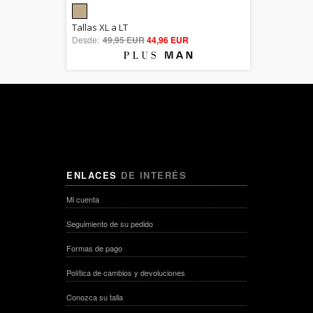
5.00
Tallas XL a LT
Desde:
49,95 EUR
out of 5
44,96 EUR
ENLACES
DE INTERÉS
Mi cuenta
Seguimiento de su pedido
Formas de pago
Política de cambios y devoluciones
Conozca su talla