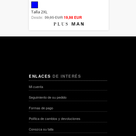
5.00
Talla 2XL
Desde:
39,95 EUR
out of 5
19,98 EUR
ENLACES
DE INTERÉS
Mi cuenta
Seguimiento de su pedido
Formas de pago
Política de cambios y devoluciones
Conozca su talla