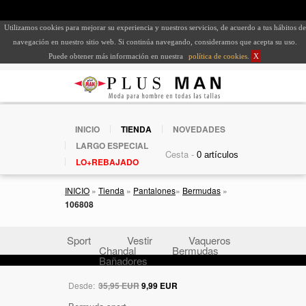
Utilizamos cookies para mejorar su experiencia y nuestros servicios, de acuerdo a tus hábitos de
navegación en nuestro sitio web. Si continúa navegando, consideramos que acepta su uso.
Puede obtener más información en nuestra
política de cookies
.
X
INICIO
TIENDA
NOVEDADES
LARGO ESPECIAL
Cesta -
LO+REBAJADO
INICIO
»
Tienda
»
Pantalones
»
Bermudas
»
106808
Sport
Vestir
Vaqueros
Chandal
Bermudas
Bañadores
Desde:
35,95 EUR
9,99 EUR