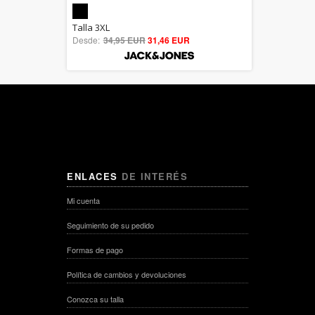
5.00
Talla 3XL
Desde:
34,95 EUR
out of 5
31,46 EUR
ENLACES
DE INTERÉS
Mi cuenta
Seguimiento de su pedido
Formas de pago
Política de cambios y devoluciones
Conozca su talla