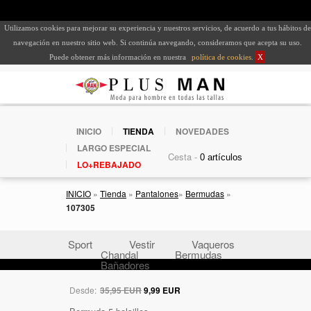
Utilizamos cookies para mejorar su experiencia y nuestros servicios, de acuerdo a tus hábitos de
navegación en nuestro sitio web. Si continúa navegando, consideramos que acepta su uso.
Puede obtener más información en nuestra
política de cookies
.
X
INICIO
TIENDA
NOVEDADES
LARGO ESPECIAL
Cesta -
LO+REBAJADO
INICIO
»
Tienda
»
Pantalones
»
Bermudas
»
107305
Sport
Vestir
Vaqueros
Chandal
Bermudas
Bañadores
Desde:
35,95 EUR
9,99 EUR