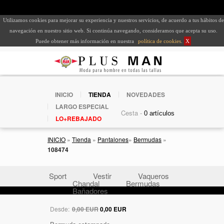
Utilizamos cookies para mejorar su experiencia y nuestros servicios, de acuerdo a tus hábitos de
navegación en nuestro sitio web. Si continúa navegando, consideramos que acepta su uso.
Puede obtener más información en nuestra
política de cookies
.
X
INICIO
TIENDA
NOVEDADES
LARGO ESPECIAL
Cesta -
LO+REBAJADO
INICIO
»
Tienda
»
Pantalones
»
Bermudas
»
108474
Sport
Vestir
Vaqueros
Chandal
Bermudas
Bañadores
Desde:
0,00 EUR
0,00 EUR