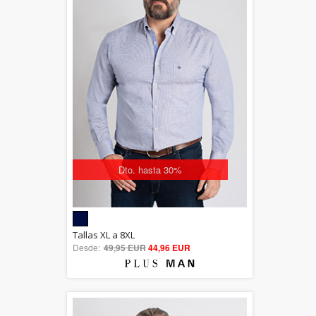
Dto. hasta 30%
5.00
Tallas XL a 8XL
Desde:
49,95 EUR
out of 5
44,96 EUR