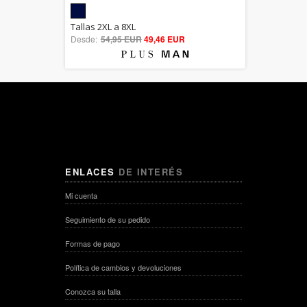
5.00
Tallas 2XL a 8XL
Desde:
54,95 EUR
out of 5
49,46 EUR
ENLACES
DE INTERÉS
Mi cuenta
Seguimiento de su pedido
Formas de pago
Política de cambios y devoluciones
Conozca su talla