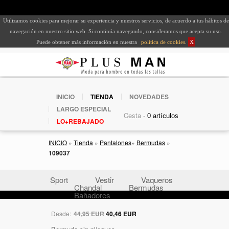
Utilizamos cookies para mejorar su experiencia y nuestros servicios, de acuerdo a tus hábitos de
navegación en nuestro sitio web. Si continúa navegando, consideramos que acepta su uso.
Puede obtener más información en nuestra
política de cookies
.
X
INICIO
TIENDA
NOVEDADES
LARGO ESPECIAL
Cesta -
LO+REBAJADO
INICIO
»
Tienda
»
Pantalones
»
Bermudas
»
109037
Sport
Vestir
Vaqueros
Chandal
Bermudas
Bañadores
Desde:
44,95 EUR
40,46 EUR