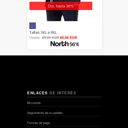
Dto. hasta 30%
5.00
Tallas 3XL a 9XL
Desde:
89,95 EUR
out of 5
80,96 EUR
ENLACES
DE INTERÉS
Mi cuenta
Seguimiento de su pedido
Formas de pago