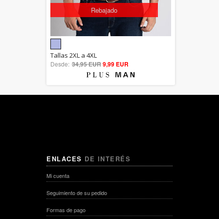
Rebajado
5.00
Tallas 2XL a 4XL
Desde:
34,95 EUR
out of 5
9,99 EUR
ENLACES
DE INTERÉS
Mi cuenta
Seguimiento de su pedido
Formas de pago