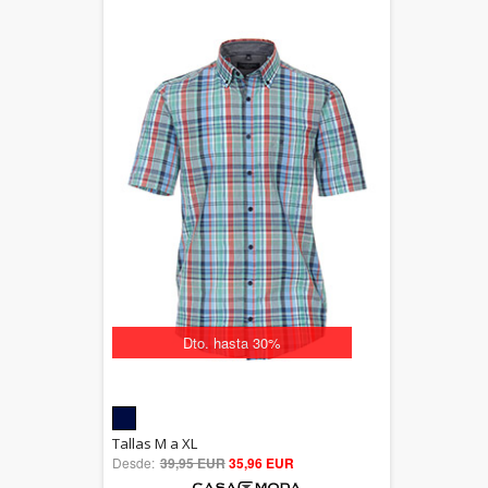
Dto. hasta 30%
5.00
Tallas M a XL
Desde:
39,95 EUR
out of 5
35,96 EUR