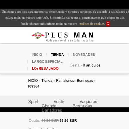
Utilizamos cookies para mejorar su experiencia y nuestros servicios, de acuerdo a tus hábitos de
navegación en nuestro sitio web. Si continúa navegando, consideramos que acepta su uso.
Puede obtener más información en nuestra
política de cookies
.
X
INICIO
TIENDA
NOVEDADES
LARGO ESPECIAL
Cesta -
LO+REBAJADO
INICIO
»
Tienda
»
Pantalones
»
Bermudas
»
109364
Sport
Vestir
Vaqueros
Chandal
Bermudas
Bañadores
Desde:
59,95 EUR
53,96 EUR