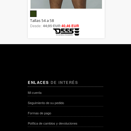
5.00
Tallas 54 a 58
Desde:
44,95 EUR
out of 5
40,46 EUR
ENLACES
DE INTERÉS
Mi cuenta
Seguimiento de su pedido
Formas de pago
Política de cambios y devoluciones