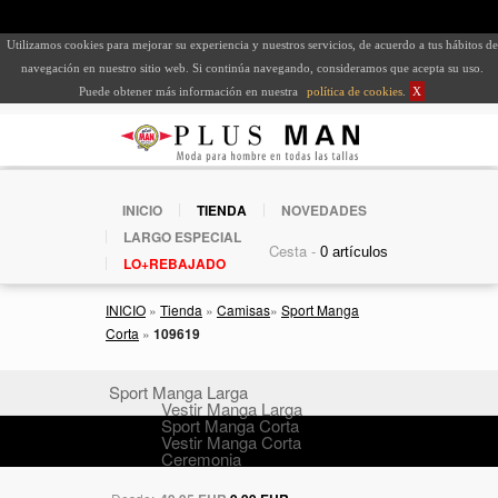
Utilizamos cookies para mejorar su experiencia y nuestros servicios, de acuerdo a tus hábitos de
navegación en nuestro sitio web. Si continúa navegando, consideramos que acepta su uso.
Puede obtener más información en nuestra
política de cookies
.
X
INICIO
TIENDA
NOVEDADES
LARGO ESPECIAL
Cesta -
LO+REBAJADO
INICIO
»
Tienda
»
Camisas
»
Sport Manga
Corta
»
109619
Sport Manga Larga
Vestir Manga Larga
Sport Manga Corta
Vestir Manga Corta
Ceremonia