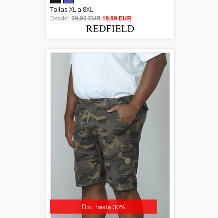
5.00
Tallas XL a 8XL
Desde:
39,95 EUR
out of 5
19,99 EUR
Dto. hasta 30%