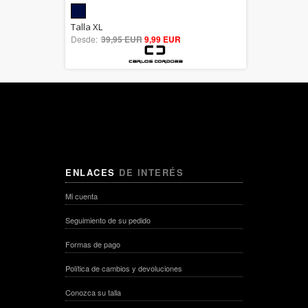
5.00
Talla XL
Desde:
39,95 EUR
out of 5
9,99 EUR
ENLACES
DE INTERÉS
Mi cuenta
Seguimiento de su pedido
Formas de pago
Política de cambios y devoluciones
Conozca su talla