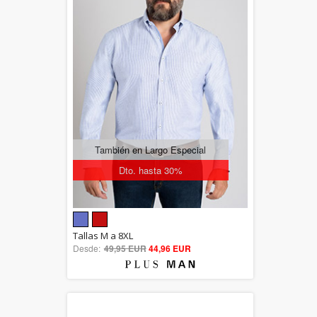
También en Largo Especial
Dto. hasta 30%
5.00
Tallas M a 8XL
Desde:
49,95 EUR
out of 5
44,96 EUR