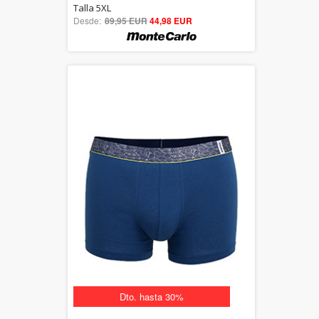
5.00
Talla 5XL
Desde:
89,95 EUR
out of 5
44,98 EUR
Dto. hasta 30%