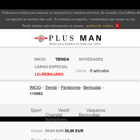
Utilizamos cookies para mejorar su experiencia y nuestros servicios, de acuerdo a tus hábitos de
navegación en nuestro sitio web. Si continúa navegando, consideramos que acepta su uso.
Puede obtener más información en nuestra
política de cookies
.
X
INICIO
TIENDA
NOVEDADES
LARGO ESPECIAL
Cesta -
LO+REBAJADO
INICIO
»
Tienda
»
Pantalones
»
Bermudas
»
110982
Sport
Vestir
Vaqueros
Chandal
Bermudas
Bañadores
Desde:
39,95 EUR
35,96 EUR