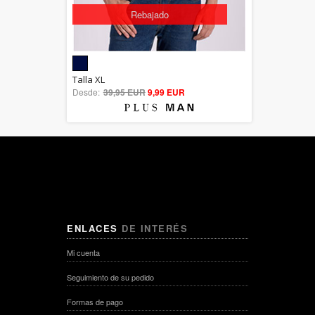
Rebajado
5.00
Talla XL
Desde:
39,95 EUR
out of 5
9,99 EUR
ENLACES
DE INTERÉS
Mi cuenta
Seguimiento de su pedido
Formas de pago